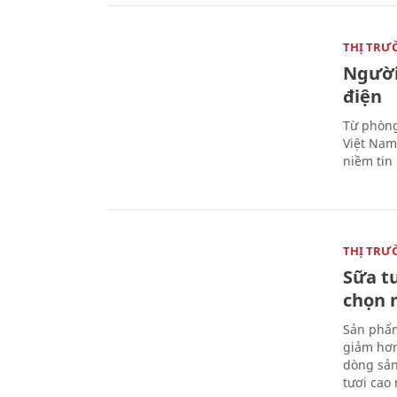
THỊ TRƯ
Người
điện
Từ phòng
Việt Nam 
niềm tin
THỊ TRƯ
Sữa t
chọn 
Sản phẩm
giảm hơn
dòng sản
tươi cao