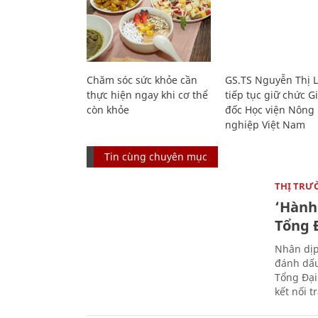
Chăm sóc sức khỏe cần
GS.TS Nguyễn Thị 
thực hiện ngay khi cơ thể
tiếp tục giữ chức 
còn khỏe
đốc Học viện Nông
nghiệp Việt Nam
Tin cùng chuyên mục
THỊ TRƯ
‘Hành 
Tổng Đ
Nhân dịp
đánh dấu
Tổng Đại
kết nối t