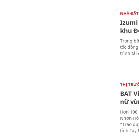
NHÀ ĐẤT
Izumi 
khu Đ
Trong bố
tốc đồng
trình tái
THỊ TRƯ
BAT V
nữ vù
Hơn 100 
Nhơn Hòa
“Trao qu
tỉnh Tây 