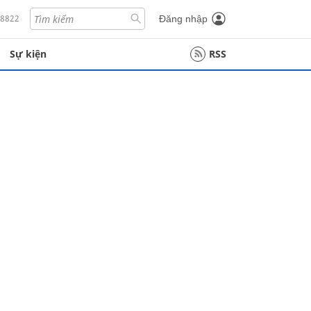
18822
Đăng nhập
Sự kiện
RSS