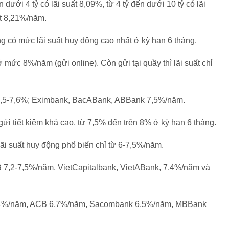
n dưới 4 tỷ có lãi suất 8,09%, từ 4 tỷ đến dưới 10 tỷ có lãi
ất 8,21%/năm.
ng có mức lãi suất huy động cao nhất ở kỳ hạn 6 tháng.
mức 8%/năm (gửi online). Còn gửi tại quầy thì lãi suất chỉ
 7,5-7,6%; Eximbank, BacABank, ABBank 7,5%/năm.
gửi tiết kiệm khá cao, từ 7,5% đến trên 8% ở kỳ hạn 6 tháng.
lãi suất huy động phổ biến chỉ từ 6-7,5%/năm.
7,2-7,5%/năm, VietCapitalbank, VietABank, 7,4%/năm và
,4%/năm, ACB 6,7%/năm, Sacombank 6,5%/năm, MBBank