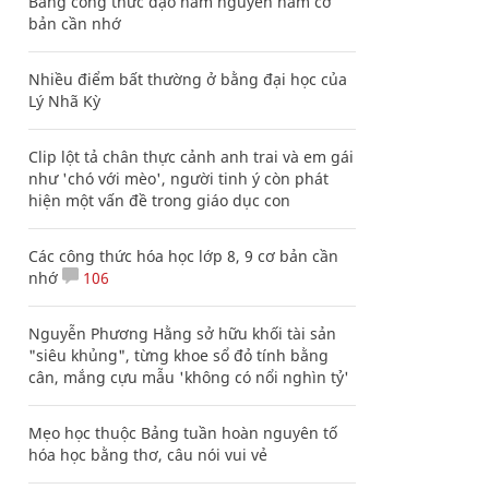
Bảng công thức đạo hàm nguyên hàm cơ
bản cần nhớ
Nhiều điểm bất thường ở bằng đại học của
Lý Nhã Kỳ
Clip lột tả chân thực cảnh anh trai và em gái
như 'chó với mèo', người tinh ý còn phát
hiện một vấn đề trong giáo dục con
Các công thức hóa học lớp 8, 9 cơ bản cần
nhớ
106
Nguyễn Phương Hằng sở hữu khối tài sản
"siêu khủng", từng khoe sổ đỏ tính bằng
cân, mắng cựu mẫu 'không có nổi nghìn tỷ'
Mẹo học thuộc Bảng tuần hoàn nguyên tố
hóa học bằng thơ, câu nói vui vẻ