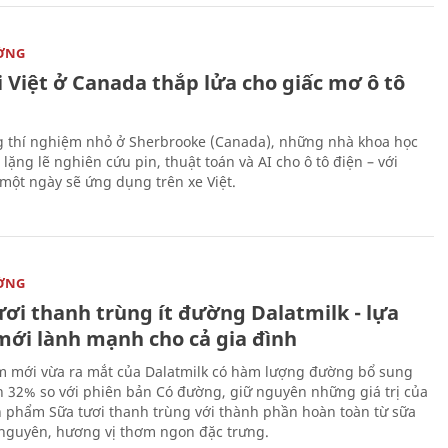
ỜNG
 Việt ở Canada thắp lửa cho giấc mơ ô tô
 thí nghiệm nhỏ ở Sherbrooke (Canada), những nhà khoa học
lặng lẽ nghiên cứu pin, thuật toán và AI cho ô tô điện – với
 một ngày sẽ ứng dụng trên xe Việt.
ỜNG
ươi thanh trùng ít đường Dalatmilk - lựa
mới lành mạnh cho cả gia đình
 mới vừa ra mắt của Dalatmilk có hàm lượng đường bổ sung
 32% so với phiên bản Có đường, giữ nguyên những giá trị của
 phẩm Sữa tươi thanh trùng với thành phần hoàn toàn từ sữa
 nguyên, hương vị thơm ngon đặc trưng.