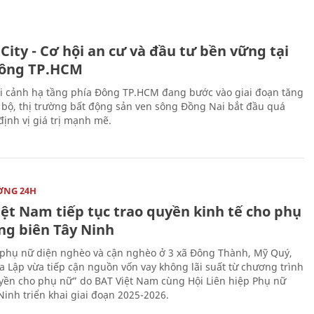
City - Cơ hội an cư và đầu tư bền vững tại
ông TP.HCM
i cảnh hạ tầng phía Đông TP.HCM đang bước vào giai đoạn tăng
 bộ, thị trường bất động sản ven sông Đồng Nai bắt đầu quá
 định vị giá trị mạnh mẽ.
ỜNG 24H
iệt Nam tiếp tục trao quyền kinh tế cho phụ
ng biên Tây Ninh
phụ nữ diện nghèo và cận nghèo ở 3 xã Đông Thành, Mỹ Quý,
 Lập vừa tiếp cận nguồn vốn vay không lãi suất từ chương trình
yền cho phụ nữ” do BAT Việt Nam cùng Hội Liên hiệp Phụ nữ
Ninh triển khai giai đoạn 2025-2026.