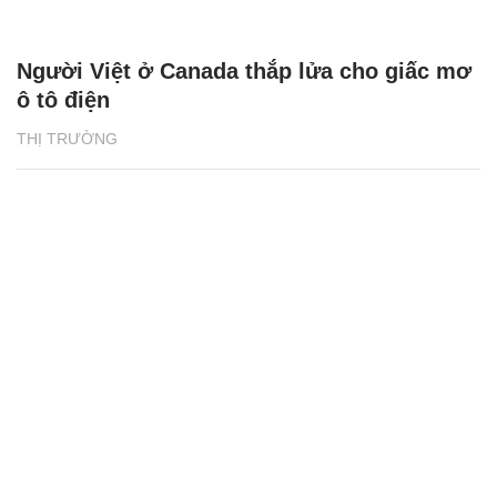
Người Việt ở Canada thắp lửa cho giấc mơ
ô tô điện
THỊ TRƯỜNG