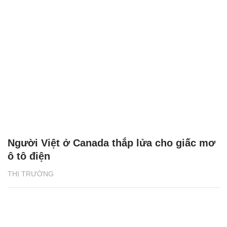
Người Việt ở Canada thắp lửa cho giấc mơ
ô tô điện
THỊ TRƯỜNG