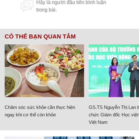
CÓ THỂ BẠN QUAN TÂM
Chăm sóc sức khỏe cần thực hiện
GS.TS Nguyễn Thị Lan ti
ngay khi cơ thể còn khỏe
chức Giám đốc Học viện
Việt Nam