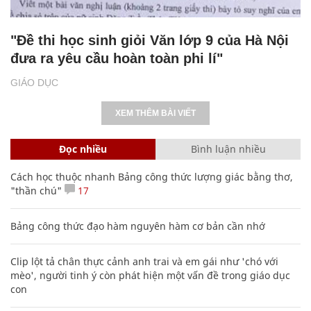
"Đề thi học sinh giỏi Văn lớp 9 của Hà Nội
đưa ra yêu cầu hoàn toàn phi lí"
GIÁO DỤC
XEM THÊM BÀI VIẾT
Đọc nhiều
Bình luận nhiều
Cách học thuộc nhanh Bảng công thức lượng giác bằng thơ,
"thần chú"
17
Bảng công thức đạo hàm nguyên hàm cơ bản cần nhớ
Clip lột tả chân thực cảnh anh trai và em gái như 'chó với
mèo', người tinh ý còn phát hiện một vấn đề trong giáo dục
con