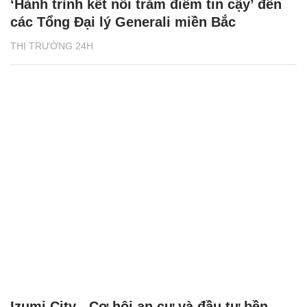
‘Hành trình kết nối trăm điểm tin cậy’ đến
các Tổng Đại lý Generali miền Bắc
THỊ TRƯỜNG 24H
Izumi City - Cơ hội an cư và đầu tư bền