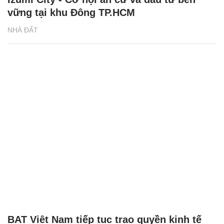
vững tại khu Đông TP.HCM
NHÀ ĐẤT
BAT Việt Nam tiếp tục trao quyền kinh tế