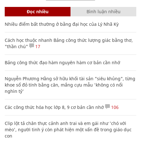
Đọc nhiều
Bình luận nhiều
Nhiều điểm bất thường ở bằng đại học của Lý Nhã Kỳ
Cách học thuộc nhanh Bảng công thức lượng giác bằng thơ,
"thần chú"
17
Bảng công thức đạo hàm nguyên hàm cơ bản cần nhớ
Nguyễn Phương Hằng sở hữu khối tài sản "siêu khủng", từng
khoe sổ đỏ tính bằng cân, mắng cựu mẫu 'không có nổi
nghìn tỷ'
Các công thức hóa học lớp 8, 9 cơ bản cần nhớ
106
Clip lột tả chân thực cảnh anh trai và em gái như 'chó với
mèo', người tinh ý còn phát hiện một vấn đề trong giáo dục
con