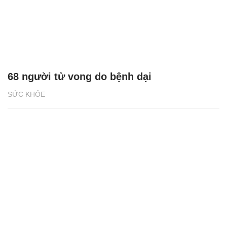
68 người tử vong do bệnh dại
SỨC KHỎE