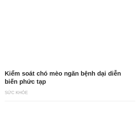
Kiểm soát chó mèo ngăn bệnh dại diễn
biến phức tạp
SỨC KHỎE