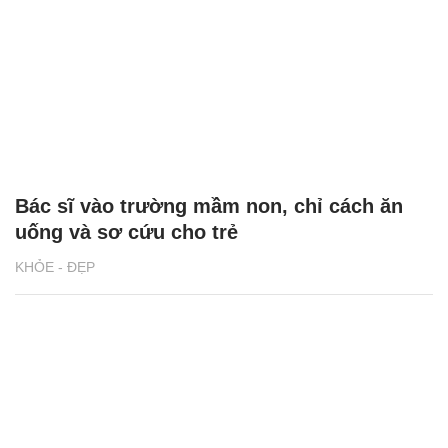
Bác sĩ vào trường mầm non, chỉ cách ăn
uống và sơ cứu cho trẻ
KHỎE - ĐẸP