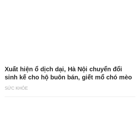
Xuất hiện ổ dịch dại, Hà Nội chuyển đổi
sinh kế cho hộ buôn bán, giết mổ chó mèo
SỨC KHỎE