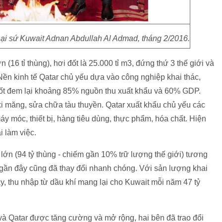
ại sứ Kuwait Adnan Abdullah Al Admad, tháng 2/2016.
 (16 tỉ thùng), hơi đốt là 25.000 tỉ m3, đứng thứ 3 thế giới và
Nền kinh tế Qatar chủ yếu dựa vào công nghiệp khai thác,
 đốt đem lại khoảng 85% nguồn thu xuất khẩu và 60% GDP.
i măng, sửa chữa tàu thuyền. Qatar xuất khẩu chủ yếu các
y móc, thiết bị, hàng tiêu dùng, thực phẩm, hóa chất. Hiện
 làm việc.
lớn (94 tỷ thùng - chiếm gần 10% trữ lượng thế giới) tương
 gần đây cũng đã thay đổi nhanh chóng. Với sản lượng khai
ay, thu nhập từ dầu khí mang lại cho Kuwait mỗi năm 47 tỷ
à Qatar được tăng cường và mở rộng, hai bên đã trao đổi