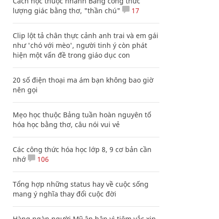
Cách học thuộc nhanh Bảng công thức
lượng giác bằng thơ, "thần chú"
17
Clip lột tả chân thực cảnh anh trai và em gái
như 'chó với mèo', người tinh ý còn phát
hiện một vấn đề trong giáo dục con
20 số điện thoại ma ám bạn không bao giờ
nên gọi
Mẹo học thuộc Bảng tuần hoàn nguyên tố
hóa học bằng thơ, câu nói vui vẻ
Các công thức hóa học lớp 8, 9 cơ bản cần
nhớ
106
Tổng hợp những status hay về cuộc sống
mang ý nghĩa thay đổi cuộc đời
Hàng ngàn người Mỹ ân hận vì tiêm vắc xin