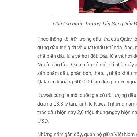
Chủ tịch nước Trương Tấn Sang tiếp Đ
Theo thống kê, trữ lượng dầu lửa của Qatar lớn
đứng đầu thế giới về xuất khẩu khí hóa lỏng. 
chế biến dầu lửa và hơi đốt. Dầu lửa và hơi
Ngoài dầu lửa, Qatar còn có một số nhà máy x
sản phẩm dầu, phân bón, thép..., nhập khẩu má
Qatar có khoảng 600.000 lao động nước ngoài
Kuwait cũng là một quốc gia có trữ lượng dầu 
đương 13,3 tỷ tấn, kinh tế Kuwait những năm
thác dầu hiện nay 2,6 triệu thùng/ngày hiện n
USD.
Những năm gần đây, quan hệ giữa Việt Nam v