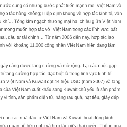
i nước cũng có những bước phát triển mạnh mẽ. Việt Nam và
 hợp tác hàng không; Hiệp định khung về hợp tác kinh tế, văn
dầu khí… Tổng kim ngạch thương mại hai chiều giữa Việt Nam
r mong muốn hợp tác với Việt Nam trong các lĩnh vực: bất
ại, đầu tư tài chính… Từ năm 2006 đến nay, hợp tác lao
ạnh với khoảng 11.000 công nhân Việt Nam hiện đang làm
 ngày càng được tăng cường và mở rộng. Tại các cuộc gặp
rí tăng cường hợp tác, đặc biệt là trong lĩnh vực kinh tế
ữa Việt Nam và Kuwait đạt 44 triệu USD (năm 2007) và tăng
a của Việt Nam xuất khẩu sang Kuwait chủ yếu là sản phẩm
 vi tính, sản phẩm điện tử, hàng rau quả, hạt tiêu, giày dép
lợi cho các nhà đầu tư Việt Nam và Kuwait hoạt động kinh
nữa quan hệ hữu nghị và hợp tác giữa hai nước. Thông qua