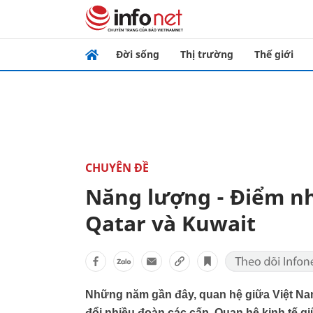
Đời sống
Thị trường
Thế giới
CHUYÊN ĐỀ
Năng lượng - Điểm n
Qatar và Kuwait
Những năm gần đây, quan hệ giữa Việt Nam
đổi nhiều đoàn các cấp. Quan hệ kinh tế 