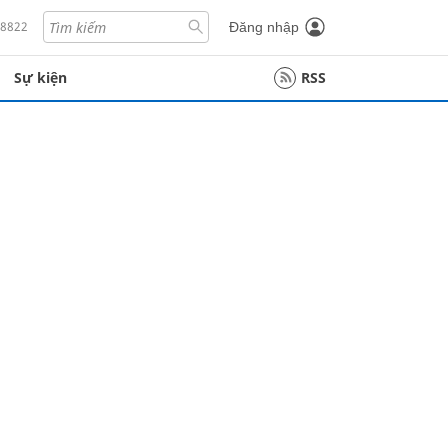
18822
Đăng nhập
Sự kiện
RSS