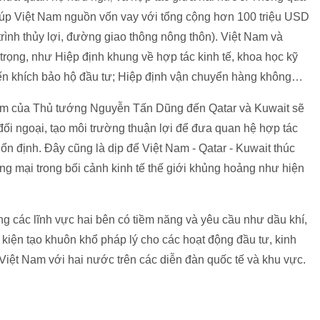
 giúp Việt Nam nguồn vốn vay với tổng cộng hơn 100 triệu USD
rình thủy lợi, đường giao thông nông thôn). Việt Nam và
trọng, như Hiệp định khung về hợp tác kinh tế, khoa học kỹ
ến khích bảo hộ đầu tư; Hiệp định vận chuyển hàng không…
thăm của Thủ tướng Nguyễn Tấn Dũng đến Qatar và Kuwait sẽ
 đối ngoại, tạo môi trường thuận lợi để đưa quan hệ hợp tác
ổn định. Đây cũng là dịp để Việt Nam - Qatar - Kuwait thúc
ơng mại trong bối cảnh kinh tế thế giới khủng hoảng như hiện
g các lĩnh vực hai bên có tiềm năng và yêu cầu như dầu khí,
 kiện tạo khuôn khổ pháp lý cho các hoạt động đầu tư, kinh
iệt Nam với hai nước trên các diễn đàn quốc tế và khu vực.