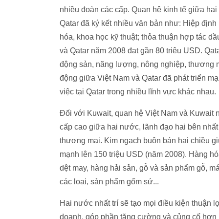
nhiều đoàn các cấp. Quan hệ kinh tế giữa ha
Qatar đã ký kết nhiều văn bản như: Hiệp định
hóa, khoa học kỹ thuật; thỏa thuận hợp tác 
và Qatar năm 2008 đạt gần 80 triệu USD. Qata
động sản, năng lượng, nông nghiệp, thương m
động giữa Việt Nam và Qatar đã phát triển m
việc tại Qatar trong nhiều lĩnh vực khác nhau.
Đối với Kuwait, quan hệ Việt Nam và Kuwait
cấp cao giữa hai nước, lãnh đạo hai bên nhất t
thương mại. Kim ngạch buôn bán hai chiều gi
mạnh lên 150 triệu USD (năm 2008). Hàng hó
dệt may, hàng hải sản, gỗ và sản phẩm gỗ, máy
các loại, sản phẩm gốm sứ...
Hai nước nhất trí sẽ tạo mọi điều kiện thuận 
doanh, góp phần tăng cường và củng cố hơn 