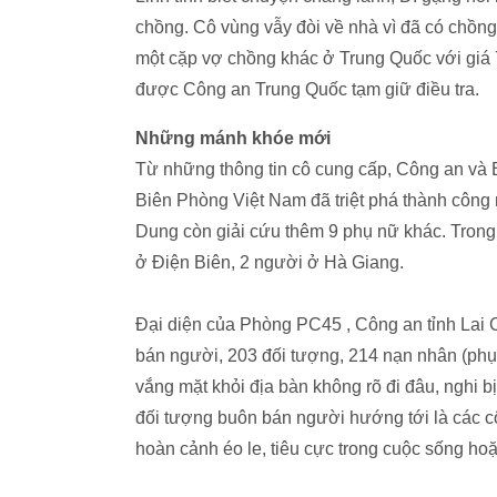
chồng. Cô vùng vẫy đòi về nhà vì đã có chồn
một cặp vợ chồng khác ở Trung Quốc với giá 7
được Công an Trung Quốc tạm giữ điều tra.
Những mánh khóe mới
Từ những thông tin cô cung cấp, Công an và 
Biên Phòng Việt Nam đã triệt phá thành côn
Dung còn giải cứu thêm 9 phụ nữ khác. Trong
ở Điện Biên, 2 người ở Hà Giang.
Đại diện của Phòng PC45 , Công an tỉnh Lai 
bán người, 203 đối tượng, 214 nạn nhân (phụ n
vắng mặt khỏi địa bàn không rõ đi đâu, nghi 
đối tượng buôn bán người hướng tới là các cô
hoàn cảnh éo le, tiêu cực trong cuộc sống ho