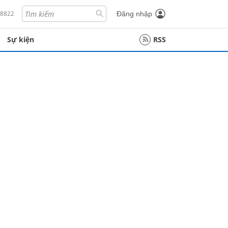
18822
Đăng nhập
Sự kiện
RSS