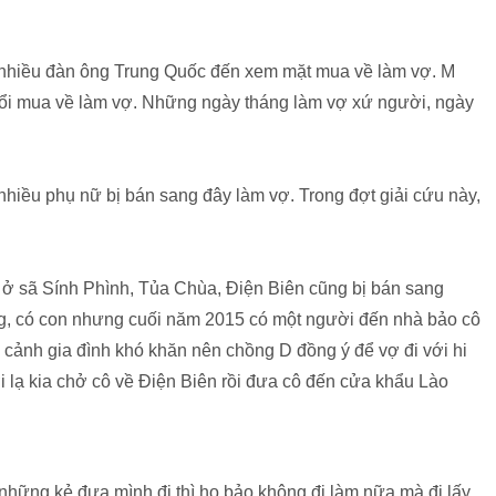
t nhiều đàn ông Trung Quốc đến xem mặt mua về làm vợ. M
ổi mua về làm vợ. Những ngày tháng làm vợ xứ người, ngày
hiều phụ nữ bị bán sang đây làm vợ. Trong đợt giải cứu này,
ở sã Sính Phình, Tủa Chùa, Điện Biên cũng bị bán sang
ng, có con nhưng cuối năm 2015 có một người đến nhà bảo cô
àn cảnh gia đình khó khăn nên chồng D đồng ý để vợ đi với hi
i lạ kia chở cô về Điện Biên rồi đưa cô đến cửa khẩu Lào
 những kẻ đưa mình đi thì họ bảo không đi làm nữa mà đi lấy