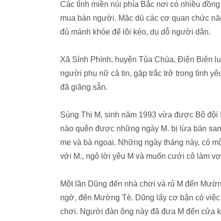
Các tỉnh miền núi phía Bắc nơi có nhiều đồng
mua bán người. Mặc dù các cơ quan chức năn
đủ mánh khóe để lôi kéo, dụ dỗ người dân.
Xã Sính Phình, huyện Tủa Chùa, Điện Biên l
người phụ nữ cả tin, gặp trắc trở trong tình 
đã giăng sẵn.
Sùng Thị M, sinh năm 1993 vừa được Bộ đội 
nào quên được những ngày M. bị lừa bán san
mẹ và bà ngoại. Những ngày tháng này, có m
với M., ngỏ lời yêu M và muốn cưới cô làm vợ
Một lần Dũng đến nhà chơi và rủ M đến Mường
ngờ, đến Mường Tè. Dũng lấy cơ bận có việc 
chơi. Người đàn ông này đã đưa M đến cửa k