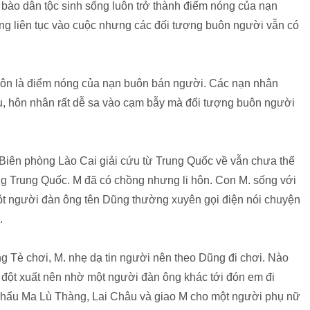
 bào dân tộc sinh sống luôn trở thành điểm nóng của nạn
g liên tục vào cuộc nhưng các đối tượng buôn người vẫn có
uôn là điểm nóng của nạn buôn bán người. Các nạn nhân
yêu, hôn nhân rất dễ sa vào cạm bẫy mà đối tượng buôn người
Biên phòng Lào Cai giải cứu từ Trung Quốc về vẫn chưa thể
g Trung Quốc. M đã có chồng nhưng li hôn. Con M. sống với
ột người đàn ông tên Dũng thường xuyên gọi điện nói chuyện
.
 Tè chơi, M. nhẹ dạ tin người nên theo Dũng đi chơi. Nào
đột xuất nên nhờ một người đàn ông khác tới đón em đi
hẩu Ma Lù Thàng, Lai Châu và giao M cho một người phụ nữ