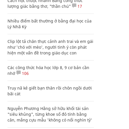
Cách học thuộc nhanh Bảng công thức
lượng giác bằng thơ, "thần chú"
17
Nhiều điểm bất thường ở bằng đại học của
Lý Nhã Kỳ
Clip lột tả chân thực cảnh anh trai và em gái
như 'chó với mèo', người tinh ý còn phát
hiện một vấn đề trong giáo dục con
Các công thức hóa học lớp 8, 9 cơ bản cần
nhớ
106
Truy nã kẻ giết bạn thân rồi chôn ngồi dưới
bãi cát
Nguyễn Phương Hằng sở hữu khối tài sản
"siêu khủng", từng khoe sổ đỏ tính bằng
cân, mắng cựu mẫu 'không có nổi nghìn tỷ'