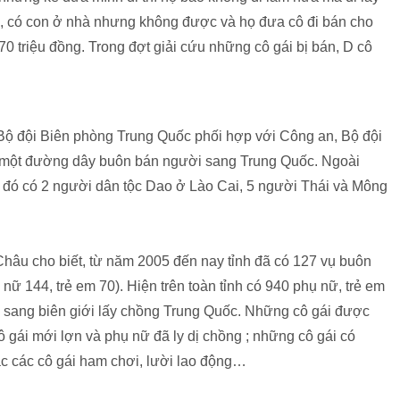
g, có con ở nhà nhưng không được và họ đưa cô đi bán cho
0 triệu đồng. Trong đợt giải cứu những cô gái bị bán, D cô
Bộ đội Biên phòng Trung Quốc phối hợp với Công an, Bộ đội
g một đường dây buôn bán người sang Trung Quốc. Ngoài
 đó có 2 người dân tộc Dao ở Lào Cai, 5 người Thái và Mông
Châu cho biết, từ năm 2005 đến nay tỉnh đã có 127 vụ buôn
ữ 144, trẻ em 70). Hiện trên toàn tỉnh có 940 phụ nữ, trẻ em
bị sang biên giới lấy chồng Trung Quốc. Những cô gái được
 gái mới lợn và phụ nữ đã ly dị chồng ; những cô gái có
ặc các cô gái ham chơi, lười lao động…