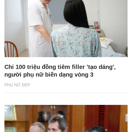
Chi 100 triệu đồng tiêm filler 'tạo dáng',
người phụ nữ biến dạng vòng 3
PHỤ NỮ ĐẸP