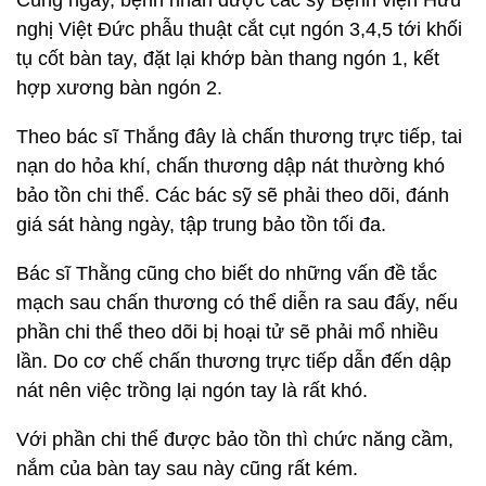
Cùng ngày, bệnh nhân được các sỹ Bệnh viện Hữu
nghị Việt Đức phẫu thuật cắt cụt ngón 3,4,5 tới khối
tụ cốt bàn tay, đặt lại khớp bàn thang ngón 1, kết
hợp xương bàn ngón 2.
Theo bác sĩ Thắng đây là chấn thương trực tiếp, tai
nạn do hỏa khí, chấn thương dập nát thường khó
bảo tồn chi thể. Các bác sỹ sẽ phải theo dõi, đánh
giá sát hàng ngày, tập trung bảo tồn tối đa.
Bác sĩ Thằng cũng cho biết do những vấn đề tắc
mạch sau chấn thương có thể diễn ra sau đấy, nếu
phần chi thể theo dõi bị hoại tử sẽ phải mổ nhiều
lần. Do cơ chế chấn thương trực tiếp dẫn đến dập
nát nên việc trồng lại ngón tay là rất khó.
Với phần chi thể được bảo tồn thì chức năng cầm,
nắm của bàn tay sau này cũng rất kém.