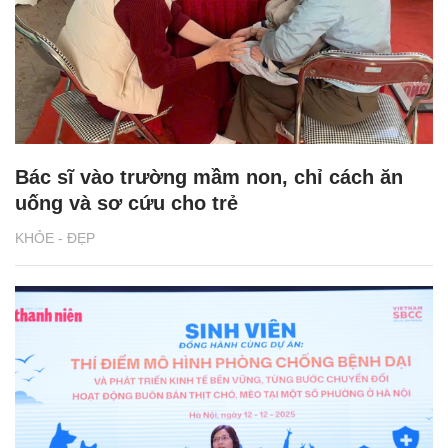
Bác sĩ vào trường mầm non, chỉ cách ăn
uống và sơ cứu cho trẻ
KHỎE - ĐẸP