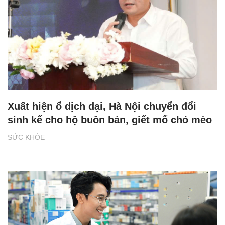
Xuất hiện ổ dịch dại, Hà Nội chuyển đổi
sinh kế cho hộ buôn bán, giết mổ chó mèo
SỨC KHỎE