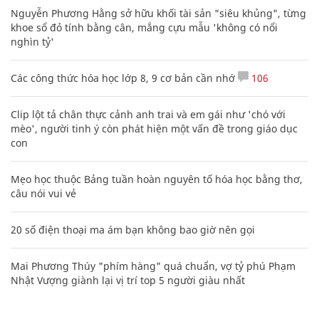
Nguyễn Phương Hằng sở hữu khối tài sản "siêu khủng", từng
khoe sổ đỏ tính bằng cân, mắng cựu mẫu 'không có nổi
nghìn tỷ'
Các công thức hóa học lớp 8, 9 cơ bản cần nhớ
106
Clip lột tả chân thực cảnh anh trai và em gái như 'chó với
mèo', người tinh ý còn phát hiện một vấn đề trong giáo dục
con
Mẹo học thuộc Bảng tuần hoàn nguyên tố hóa học bằng thơ,
câu nói vui vẻ
20 số điện thoại ma ám bạn không bao giờ nên gọi
Mai Phương Thúy "phím hàng" quá chuẩn, vợ tỷ phú Phạm
Nhật Vượng giành lại vị trí top 5 người giàu nhất