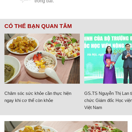
CÓ THỂ BẠN QUAN TÂM
Chăm sóc sức khỏe cần thực hiện
GS.TS Nguyễn Thị Lan ti
ngay khi cơ thể còn khỏe
chức Giám đốc Học viện
Việt Nam