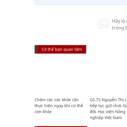
Có thể bạn quan tâm
Chăm sóc sức khỏe cần
GS.TS Nguyễn Thị 
thực hiện ngay khi cơ thể
tiếp tục giữ chức 
còn khỏe
đốc Học viện Nông
nghiệp Việt Nam