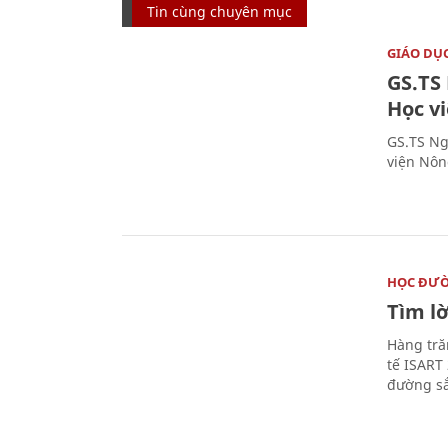
Tin cùng chuyên mục
GIÁO DỤ
GS.TS
Học v
GS.TS Ng
viện Nôn
HỌC ĐƯ
Tìm lờ
Hàng tră
tế ISART
đường sắ