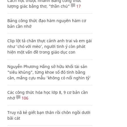
Cách học thuộc nhanh Bảng công thức
lượng giác bằng thơ, "thần chú"
17
Bảng công thức đạo hàm nguyên hàm cơ
bản cần nhớ
Clip lột tả chân thực cảnh anh trai và em gái
như 'chó với mèo', người tinh ý còn phát
hiện một vấn đề trong giáo dục con
Nguyễn Phương Hằng sở hữu khối tài sản
"siêu khủng", từng khoe sổ đỏ tính bằng
cân, mắng cựu mẫu 'không có nổi nghìn tỷ'
Các công thức hóa học lớp 8, 9 cơ bản cần
nhớ
106
Truy nã kẻ giết bạn thân rồi chôn ngồi dưới
bãi cát