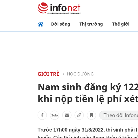
Đời sống
Thị trường
Thế giới
GIỚI TRẺ
HỌC ĐƯỜNG
Nam sinh đăng ký 122
khi nộp tiền lệ phí xé
Trước 17h00 ngày 31/8/2022, thí sinh phải h
tuyển. Các thí sinh nên tham khảo ý kiến c