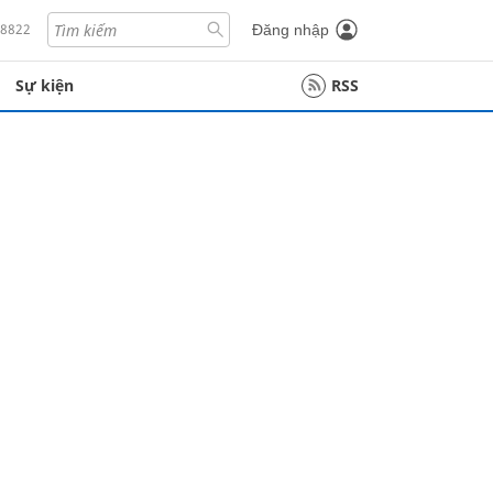
18822
Đăng nhập
Sự kiện
RSS