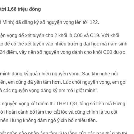
ới 1,66 triệu đồng
Minh) đã đăng ký số nguyện vọng lên tới 122.
n vọng để xét tuyển cho 2 khối là C00 và C19. Với khối
o để có thể xét tuyển vào nhiều trường đại học mà nam sinh
24 điểm, vậy nên số nguyện vọng dành cho khối C00 được
ì mình đăng ký quá nhiều nguyện vọng. Sau khi nghe nói
ển, em cũng đã yên tâm hơn. Lúc chốt nguyện vọng, em gọi
t cả các nguyện vọng đăng ký em mới giật mình".
83 nguyện vọng xét điểm thi THPT QG, tổng số tiền mà Hưng
với hoàn cảnh bố làm thợ cắt tóc và cũng chính là trụ cột
ả nên Hưng không dám ngỏ ý xin bố nhiều tiền.
t phần nào phản ánh tâm lý lo lắng của các bạn thí sinh thi