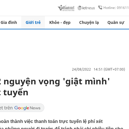
Hotline: 09161
Gia đình
Giới trẻ
Khỏe - đẹp
Chuyện lạ
Quân sự
24/08/2022 14:51 (GMT+07:00)
 nguyện vọng 'giật mình'
t tuyển
oàn thành việc thanh toán trực tuyến lệ phí xét
ủa những người đi trước để tránh phải chi nhiều tiền cho