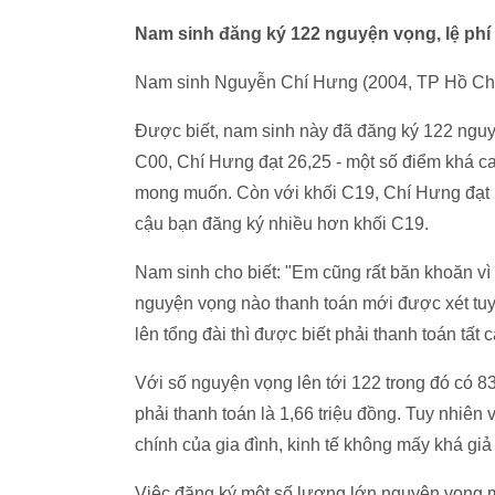
Nam sinh đăng ký 122 nguyện vọng, lệ phí t
Nam sinh Nguyễn Chí Hưng (2004, TP Hồ Chí 
Được biết, nam sinh này đã đăng ký 122 nguyệ
C00, Chí Hưng đạt 26,25 - một số điểm khá ca
mong muốn. Còn với khối C19, Chí Hưng đạt 
cậu bạn đăng ký nhiều hơn khối C19.
Nam sinh cho biết: "Em cũng rất băn khoăn v
nguyện vọng nào thanh toán mới được xét tuy
lên tổng đài thì được biết phải thanh toán tấ
Với số nguyện vọng lên tới 122 trong đó có 
phải thanh toán là 1,66 triệu đồng. Tuy nhiên 
chính của gia đình, kinh tế không mấy khá gi
Việc đăng ký một số lượng lớn nguyện vọng mộ