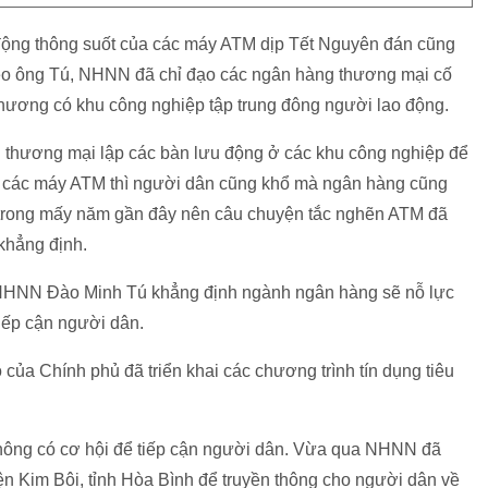
 động thông suốt của các máy ATM dịp Tết Nguyên đán cũng
eo ông Tú, NHNN đã chỉ đạo các ngân hàng thương mại cố
a phương có khu công nghiệp tập trung đông người lao động.
g thương mại lập các bàn lưu động ở các khu công nghiệp để
ở các máy ATM thì người dân cũng khổ mà ngân hàng cũng
i trong mấy năm gần đây nên câu chuyện tắc nghẽn ATM đã
khẳng định.
 NHNN Đào Minh Tú khẳng định ngành ngân hàng sẽ nỗ lực
tiếp cận người dân.
ủa Chính phủ đã triển khai các chương trình tín dụng tiêu
 không có cơ hội để tiếp cận người dân. Vừa qua NHNN đã
ện Kim Bôi, tỉnh Hòa Bình để truyền thông cho người dân về