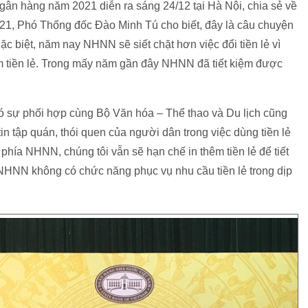
gân hàng năm 2021 diễn ra sáng 24/12 tại Hà Nội, chia sẻ về
021, Phó Thống đốc Đào Minh Tú cho biết, đây là câu chuyện
c biệt, năm nay NHNN sẽ siết chặt hơn việc đổi tiền lẻ vì
hêm tiền lẻ. Trong mấy năm gần đây NHNN đã tiết kiệm được
có sự phối hợp cùng Bộ Văn hóa – Thể thao và Du lịch cũng
in tập quán, thói quen của người dân trong việc dùng tiền lẻ
phía NHNN, chúng tôi vẫn sẽ hạn chế in thêm tiền lẻ để tiết
 NHNN không có chức năng phục vụ nhu cầu tiền lẻ trong dịp