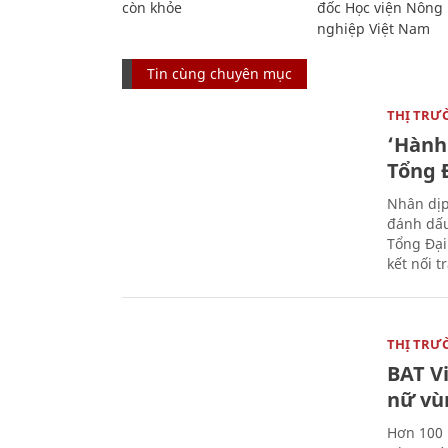
còn khỏe
đốc Học viện Nông
nghiệp Việt Nam
Tin cùng chuyên mục
THỊ TRƯ
‘Hành 
Tổng Đ
Nhân dịp
đánh dấu
Tổng Đại
kết nối t
THỊ TRƯ
BAT V
nữ vù
Hơn 100 