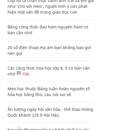
Clip lột tả chân thực cảnh anh trai và em gái
như 'chó với mèo', người tinh ý còn phát
hiện một vấn đề trong giáo dục con
Bảng công thức đạo hàm nguyên hàm cơ
bản cần nhớ
20 số điện thoại ma ám bạn không bao giờ
nên gọi
Các công thức hóa học lớp 8, 9 cơ bản cần
nhớ
106
Mẹo học thuộc Bảng tuần hoàn nguyên tố
hóa học bằng thơ, câu nói vui vẻ
Ấn tượng ngày hội văn hóa - thể thao mừng
Quốc khánh 2/9 ở Hải Hậu
Nguyễn Phương Hằng sở hữu khối tài sản