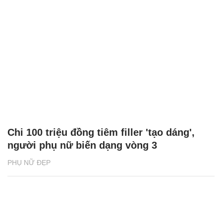
Chi 100 triệu đồng tiêm filler 'tạo dáng',
người phụ nữ biến dạng vòng 3
PHỤ NỮ ĐẸP