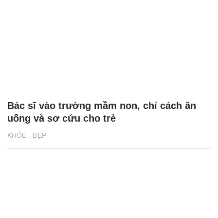
Bác sĩ vào trường mầm non, chỉ cách ăn
uống và sơ cứu cho trẻ
KHỎE - ĐẸP