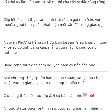
Lý Nhã Kỳ lần đầu tâm sự về người cha Liệt sĩ đặc công rừng
Sác
Clip lột tả chân thực cảnh anh trai và em gái như 'chó với
mèo', người tinh ý còn phát hiện một vấn đề trong giáo dục
con
Nguyễn Phương Hằng sở hữu khối tài sản "siêu khủng", từng
khoe sổ đỏ tính bằng cân, mắng cựu mẫu 'không có nổi
nghìn tỷ'
Bảng công thức đạo hàm nguyên hàm cơ bản cần nhớ
Mai Phương Thúy "phím hàng" quá chuẩn, vợ tỷ phú Phạm
Nhật Vượng giành lại vị trí top 5 người giàu nhất
Các công thức hóa học lớp 8, 9 cơ bản cần nhớ
106
Những status buồn về tình yêu, cuộc sống hàm ẩn nhiều ý