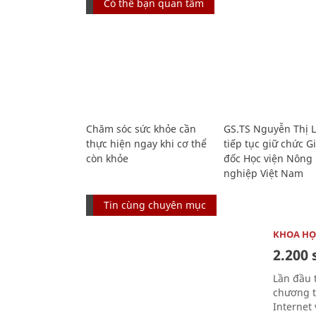
Có thể bạn quan tâm
Chăm sóc sức khỏe cần
GS.TS Nguyễn Thị 
thực hiện ngay khi cơ thể
tiếp tục giữ chức 
còn khỏe
đốc Học viện Nông
nghiệp Việt Nam
Tin cùng chuyên mục
KHOA HỌ
2.200 
Lần đầu 
chương t
Internet 