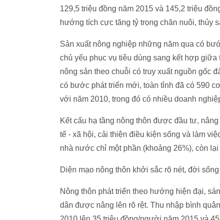
129,5 triệu đồng năm 2015 và 145,2 triệu đồ
hướng tích cực tăng tỷ trọng chăn nuôi, thủy sả
Sản xuất nông nghiệp những năm qua có bước
chủ yếu phục vụ tiêu dùng sang kết hợp giữa 
nông sản theo chuỗi có truy xuất nguồn gốc 
có bước phát triển mới, toàn tỉnh đã có 590 c
với năm 2010, trong đó có nhiều doanh nghiệp
Kết cấu hạ tầng nông thôn được đầu tư, nâng c
tế - xã hội, cải thiện điều kiện sống và làm 
nhà nước chỉ một phần (khoảng 26%), còn lại 
Diện mạo nông thôn khởi sắc rõ nét, đời sống
Nông thôn phát triển theo hướng hiện đại, sán
dân được nâng lên rõ rệt. Thu nhập bình quâ
2010 lên 35 triệu đồng/người năm 2015 và 45