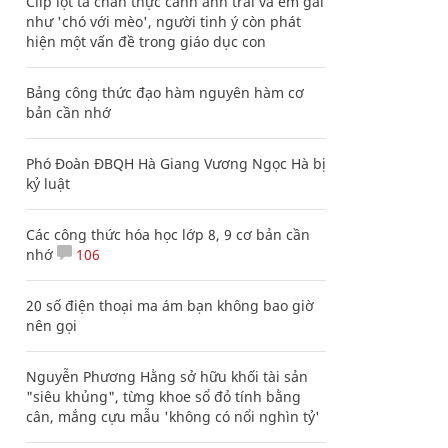
Clip lột tả chân thực cảnh anh trai và em gái
như 'chó với mèo', người tinh ý còn phát
hiện một vấn đề trong giáo dục con
Bảng công thức đạo hàm nguyên hàm cơ
bản cần nhớ
Phó Đoàn ĐBQH Hà Giang Vương Ngọc Hà bị
kỷ luật
Các công thức hóa học lớp 8, 9 cơ bản cần
nhớ
106
20 số điện thoại ma ám bạn không bao giờ
nên gọi
Nguyễn Phương Hằng sở hữu khối tài sản
"siêu khủng", từng khoe sổ đỏ tính bằng
cân, mắng cựu mẫu 'không có nổi nghìn tỷ'