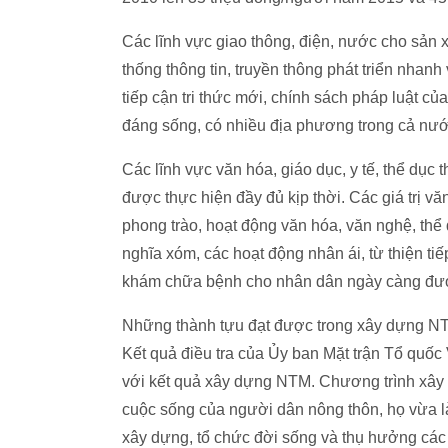
Các lĩnh vực giao thông, điện, nước cho sản
thống thông tin, truyền thông phát triển nhan
tiếp cận tri thức mới, chính sách pháp luật 
đáng sống, có nhiều địa phương trong cả nước
Các lĩnh vực văn hóa, giáo dục, y tế, thể dục th
được thực hiện đầy đủ kịp thời. Các giá trị v
phong trào, hoạt động văn hóa, văn nghệ, thể d
nghĩa xóm, các hoạt động nhân ái, từ thiện ti
khám chữa bệnh cho nhân dân ngày càng đư
Những thành tựu đạt được trong xây dựng NT
Kết quả điều tra của Ủy ban Mặt trận Tổ quốc 
với kết quả xây dựng NTM. Chương trình xây 
cuộc sống của người dân nông thôn, họ vừa là
xây dựng, tổ chức đời sống và thụ hưởng cá