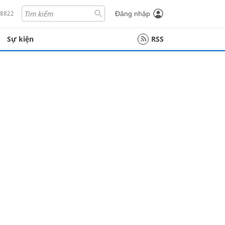
18822
Đăng nhập
Sự kiện
RSS