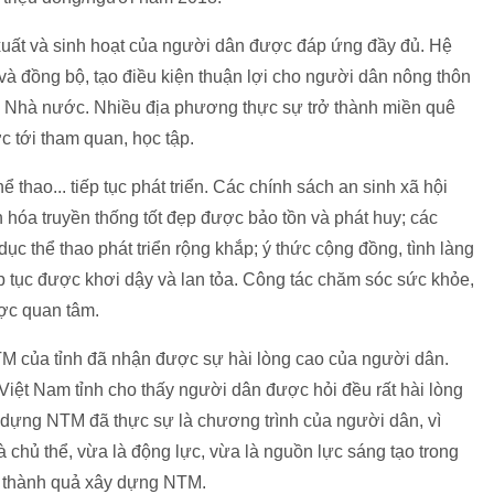
 xuất và sinh hoạt của người dân được đáp ứng đầy đủ. Hệ
h và đồng bộ, tạo điều kiện thuận lợi cho người dân nông thôn
của Nhà nước. Nhiều địa phương thực sự trở thành miền quê
 tới tham quan, học tập.
ể thao... tiếp tục phát triển. Các chính sách an sinh xã hội
ăn hóa truyền thống tốt đẹp được bảo tồn và phát huy; các
ục thể thao phát triển rộng khắp; ý thức cộng đồng, tình làng
ếp tục được khơi dậy và lan tỏa. Công tác chăm sóc sức khỏe,
ợc quan tâm.
M của tỉnh đã nhận được sự hài lòng cao của người dân.
Việt Nam tỉnh cho thấy người dân được hỏi đều rất hài lòng
dựng NTM đã thực sự là chương trình của người dân, vì
 chủ thể, vừa là động lực, vừa là nguồn lực sáng tạo trong
c thành quả xây dựng NTM.