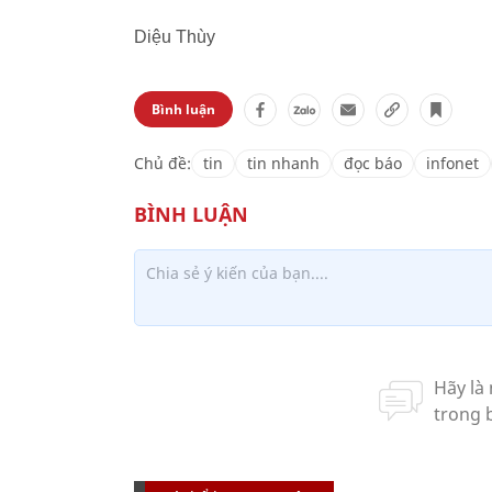
Diệu Thùy
Bình luận
Chủ đề:
tin
tin nhanh
đọc báo
infonet