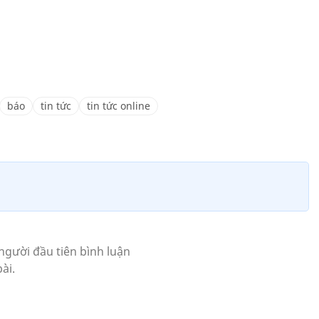
báo
tin tức
tin tức online