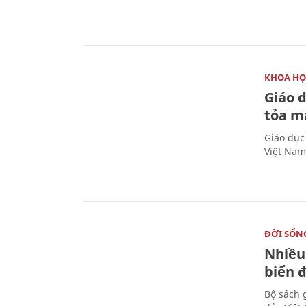
KHOA HỌ
Giáo 
tỏa m
Giáo dục
Việt Nam
ĐỜI SỐN
Nhiều
biển 
Bộ sách 