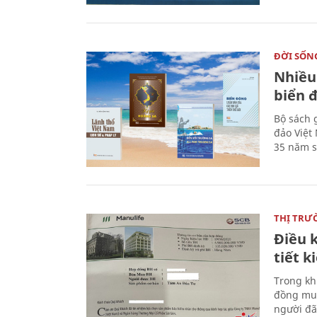
ĐỜI SỐN
Nhiều
biển 
Bộ sách 
đảo Việt
35 năm s
THỊ TRƯ
Điều k
tiết 
Trong kh
đồng mua
người đã