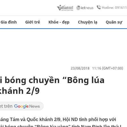
Hotline: 09161
Gia đình
Giới trẻ
Khỏe - đẹp
Chuyện lạ
Quân sự
23/08/2018 11:16 (GMT+07:00)
i bóng chuyền “Bông lúa
khánh 2/9
g Tám và Quốc khánh 2/9, Hội ND tỉnh phối hợp với
iải bóng chuyền “Bông lúa vàng” tỉnh Nam Định lần thứ I