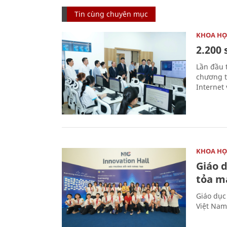
Tin cùng chuyên mục
KHOA HỌ
2.200 
Lần đầu 
chương t
Internet 
KHOA HỌ
Giáo 
tỏa m
Giáo dục
Việt Nam