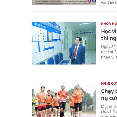
với bên 
KHOA HỌ
Học v
thí n
Ngày 8/1
đạt chuẩ
nhận Vila
NGHỊ QUY
Chạy 
nụ cư
Một nhóm
chạy bộ 
đích gây