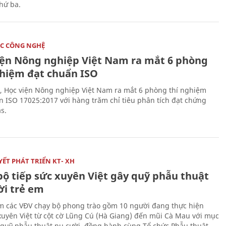
thứ ba.
C CÔNG NGHỆ
iện Nông nghiệp Việt Nam ra mắt 6 phòng
ghiệm đạt chuẩn ISO
, Học viện Nông nghiệp Việt Nam ra mắt 6 phòng thí nghiệm
n ISO 17025:2017 với hàng trăm chỉ tiêu phân tích đạt chứng
s.
ẾT PHÁT TRIỂN KT- XH
bộ tiếp sức xuyên Việt gây quỹ phẫu thuật
ời trẻ em
 các VĐV chạy bộ phong trào gồm 10 người đang thực hiện
xuyên Việt từ cột cờ Lũng Cú (Hà Giang) đến mũi Cà Mau với mục
 quỹ phẫu thuật nụ cười, đồng hành cùng Tổ chức Phẫu thuật