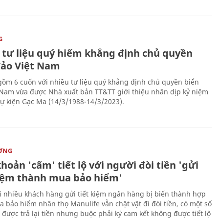
G
 tư liệu quý hiếm khẳng định chủ quyền
đảo Việt Nam
gồm 6 cuốn với nhiều tư liệu quý khẳng định chủ quyền biển
 Nam vừa được Nhà xuất bản TT&TT giới thiệu nhân dịp kỷ niệm
ự kiện Gạc Ma (14/3/1988-14/3/2023).
ỜNG
hoản 'cấm' tiết lộ với người đòi tiền 'gửi
kiệm thành mua bảo hiểm'
i nhiều khách hàng gửi tiết kiệm ngân hàng bị biến thành hợp
 bảo hiểm nhân thọ Manulife vẫn chật vật đi đòi tiền, có một số
 được trả lại tiền nhưng buộc phải ký cam kết không được tiết lộ