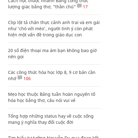
Cách học thuộc nhanh Bảng công thức
lượng giác bằng thơ, "thần chú"
17
Clip lột tả chân thực cảnh anh trai và em gái
như 'chó với mèo', người tinh ý còn phát
hiện một vấn đề trong giáo dục con
20 số điện thoại ma ám bạn không bao giờ
nên gọi
Các công thức hóa học lớp 8, 9 cơ bản cần
nhớ
106
Mẹo học thuộc Bảng tuần hoàn nguyên tố
hóa học bằng thơ, câu nói vui vẻ
Tổng hợp những status hay về cuộc sống
mang ý nghĩa thay đổi cuộc đời
Tìm hiểu tư tưởng Nguyễn Du qua đoạn kết