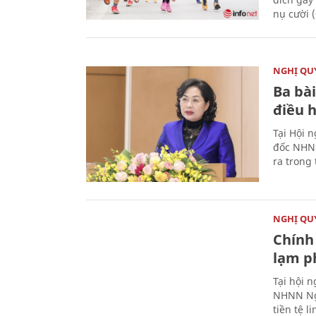
nụ cười 
NGHỊ QUY
Ba bài
điều 
Tại Hội 
đốc NHNN
ra trong
NGHỊ QUY
Chính 
lạm ph
Tại hội 
NHNN Ng
tiền tệ l