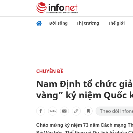
Đời sống
Thị trường
Thế giới
CHUYÊN ĐỀ
Nam Định tổ chức giả
vàng” kỷ niệm Quốc 
Chào mừng kỷ niệm 73 năm Cách mạng Thán
Sở Văn hóa, Thể thao và Du lịch tổ chức G