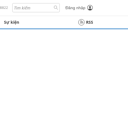
18822
Đăng nhập
Sự kiện
RSS