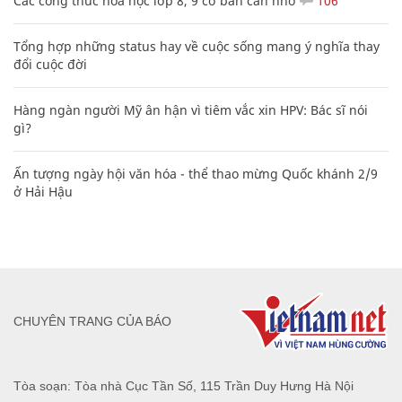
Các công thức hóa học lớp 8, 9 cơ bản cần nhớ
106
Tổng hợp những status hay về cuộc sống mang ý nghĩa thay
đổi cuộc đời
Hàng ngàn người Mỹ ân hận vì tiêm vắc xin HPV: Bác sĩ nói
gì?
Ấn tượng ngày hội văn hóa - thể thao mừng Quốc khánh 2/9
ở Hải Hậu
CHUYÊN TRANG CỦA BÁO
Tòa soạn: Tòa nhà Cục Tần Số, 115 Trần Duy Hưng Hà Nội