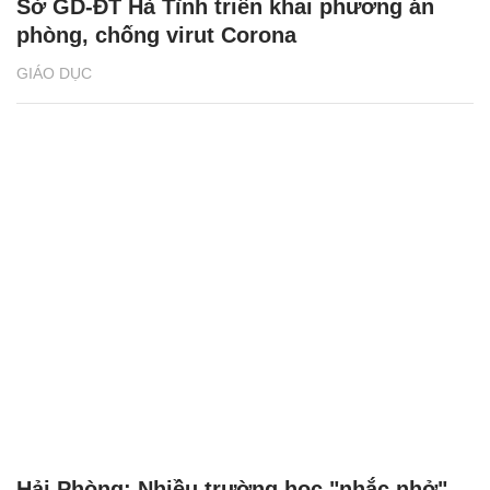
Sở GD-ĐT Hà Tĩnh triển khai phương án
phòng, chống virut Corona
GIÁO DỤC
Hải Phòng: Nhiều trường học "nhắc nhở"