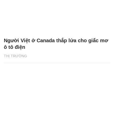
Người Việt ở Canada thắp lửa cho giấc mơ
ô tô điện
THỊ TRƯỜNG