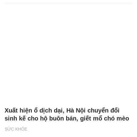
Xuất hiện ổ dịch dại, Hà Nội chuyển đổi
sinh kế cho hộ buôn bán, giết mổ chó mèo
SỨC KHỎE