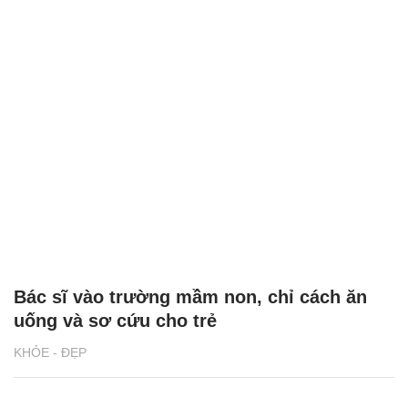
Bác sĩ vào trường mầm non, chỉ cách ăn
uống và sơ cứu cho trẻ
KHỎE - ĐẸP