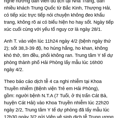
nghề hướng dẫn viên du lịch tại Nha Trang, dẫn
nhiều khách Trung Quốc từ Bắc Kinh, Thượng Hải,
có tiếp xúc trực tiếp nói chuyện không đeo khẩu
trang, không rõ ai có biểu hiện ho hay sốt. Ngày tiếp
xúc cuối cùng với yếu tố nguy cơ là ngày 28/1.
Anh T. vào viện lúc 11h24 ngày 4/2 (bệnh ngày thứ
2); sốt 38,3-39 độ, ho húng hắng, ho khan, không
khó thở, tim đều, phổi không ran. Trung tâm Y tế dự
phòng thành phố Hải Phòng lấy mẫu lúc 16h00
ngày 4/2.
Theo báo cáo dịch tễ 4 ca nghi nhiễm tại Khoa
Truyền nhiễm (Bệnh viện Trẻ em Hải Phòng),
gồm: người bệnh N.T.A (7 Tuổi, ở thị trấn Cát Bà,
huyện Cát Hải) vào Khoa Truyền nhiễm lúc 22h20
ngày 2/2, Trung tâm Y tế dự phòng đã lấy mẫu lúc
12h30 ngày 3/2 gửi Viện vệ sinh dịch tễ Trung ương