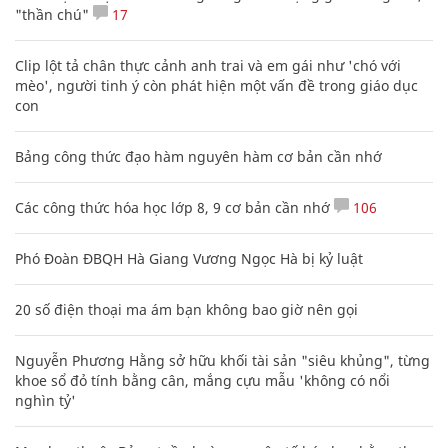
"thần chú"
17
Clip lột tả chân thực cảnh anh trai và em gái như 'chó với
mèo', người tinh ý còn phát hiện một vấn đề trong giáo dục
con
Bảng công thức đạo hàm nguyên hàm cơ bản cần nhớ
Các công thức hóa học lớp 8, 9 cơ bản cần nhớ
106
Phó Đoàn ĐBQH Hà Giang Vương Ngọc Hà bị kỷ luật
20 số điện thoại ma ám bạn không bao giờ nên gọi
Nguyễn Phương Hằng sở hữu khối tài sản "siêu khủng", từng
khoe sổ đỏ tính bằng cân, mắng cựu mẫu 'không có nổi
nghìn tỷ'