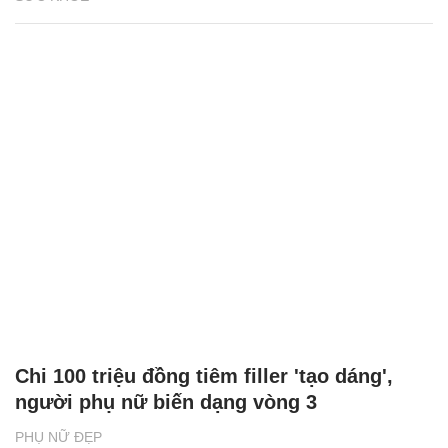
Chi 100 triệu đồng tiêm filler 'tạo dáng',
người phụ nữ biến dạng vòng 3
PHỤ NỮ ĐẸP