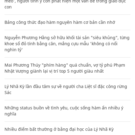
mèo', người tinh ý còn phát hiện một vấn đề trong giáo dục
con
Bảng công thức đạo hàm nguyên hàm cơ bản cần nhớ
Nguyễn Phương Hằng sở hữu khối tài sản "siêu khủng", từng
khoe sổ đỏ tính bằng cân, mắng cựu mẫu 'không có nổi
nghìn tỷ'
Mai Phương Thúy "phím hàng" quá chuẩn, vợ tỷ phú Phạm
Nhật Vượng giành lại vị trí top 5 người giàu nhất
Lý Nhã Kỳ lần đầu tâm sự về người cha Liệt sĩ đặc công rừng
Sác
Những status buồn về tình yêu, cuộc sống hàm ẩn nhiều ý
nghĩa
Nhiều điểm bất thường ở bằng đại học của Lý Nhã Kỳ