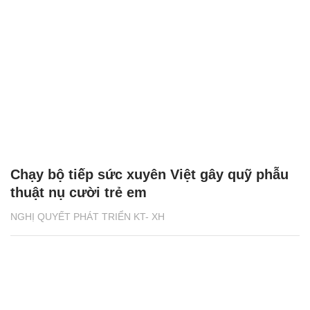
Chạy bộ tiếp sức xuyên Việt gây quỹ phẫu
thuật nụ cười trẻ em
NGHỊ QUYẾT PHÁT TRIỂN KT- XH