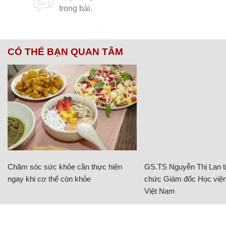
CÓ THỂ BẠN QUAN TÂM
Chăm sóc sức khỏe cần thực hiện
GS.TS Nguyễn Thị Lan ti
ngay khi cơ thể còn khỏe
chức Giám đốc Học viện
Việt Nam