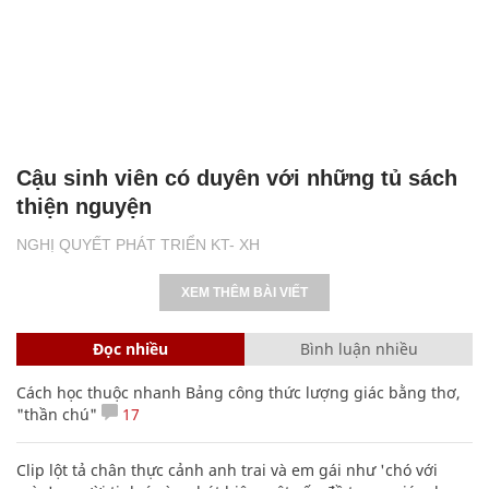
Cậu sinh viên có duyên với những tủ sách
thiện nguyện
NGHỊ QUYẾT PHÁT TRIỂN KT- XH
XEM THÊM BÀI VIẾT
Đọc nhiều
Bình luận nhiều
Cách học thuộc nhanh Bảng công thức lượng giác bằng thơ,
"thần chú"
17
Clip lột tả chân thực cảnh anh trai và em gái như 'chó với