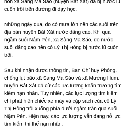
non xã Sàng Ma Sáo (huyện Bát Xát) đã bị nước lũ
cuốn trôi trên đường đi dạy học.
Những ngày qua, do có mưa lớn nên các suối trên
địa bàn huyện Bát Xát nước dâng cao. Khi qua
ngầm suối Nậm Pẻn, xã Sàng Ma Sáo, do nước
suối dâng cao nên cô Lý Thị Hồng bị nước lũ cuốn
trôi.
Sau khi nhận được thông tin, Ban Chỉ huy Phòng,
chống lụt bão xã Sàng Ma Sáo và xã Mường Hum,
huyện Bát Xát đã cử các lực lượng khẩn trương tìm
kiếm nạn nhân. Tuy nhiên, các lực lượng tìm kiếm
chỉ phát hiện chiếc xe máy và cặp sách của cô Lý
Thị Hồng trôi xuống phía dưới ngầm tràn qua suối
Nậm Pẻn. Hiện nay, các lực lượng vẫn đang nỗ lực
tìm kiếm thi thể nạn nhân.