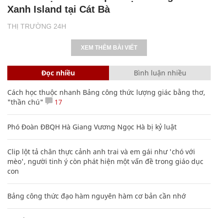
Xanh Island tại Cát Bà
THỊ TRƯỜNG 24H
XEM THÊM BÀI VIẾT
Đọc nhiều
Bình luận nhiều
Cách học thuộc nhanh Bảng công thức lượng giác bằng thơ,
"thần chú"
17
Phó Đoàn ĐBQH Hà Giang Vương Ngọc Hà bị kỷ luật
Clip lột tả chân thực cảnh anh trai và em gái như 'chó với
mèo', người tinh ý còn phát hiện một vấn đề trong giáo dục
con
Bảng công thức đạo hàm nguyên hàm cơ bản cần nhớ