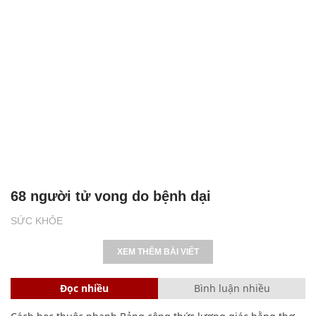
68 người tử vong do bệnh dại
SỨC KHỎE
XEM THÊM BÀI VIẾT
Đọc nhiều
Bình luận nhiều