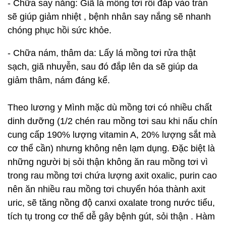
- Chữa say nắng: Giã lá mồng tơi rồi đắp vào trán
sẽ giúp giảm nhiệt , bệnh nhân say nắng sẽ nhanh
chóng phục hồi sức khỏe.
- Chữa nám, thâm da: Lấy lá mồng tơi rửa thật
sạch, giã nhuyễn, sau đó đắp lên da sẽ giúp da
giảm thâm, nám đáng kể.
Theo lương y Mình mặc dù mồng tơi có nhiều chất
dinh dưỡng (1/2 chén rau mồng tơi sau khi nấu chín
cung cấp 190% lượng vitamin A, 20% lượng sắt mà
cơ thể cần) nhưng không nên lạm dụng. Đặc biệt là
những người bị sỏi thận không ăn rau mồng tơi vì
trong rau mồng tơi chứa lượng axit oxalic, purin cao
nên ăn nhiều rau mồng tơi chuyển hóa thành axit
uric, sẽ tăng nồng độ canxi oxalate trong nước tiểu,
tích tụ trong cơ thể dễ gây bệnh gút, sỏi thận . Hàm