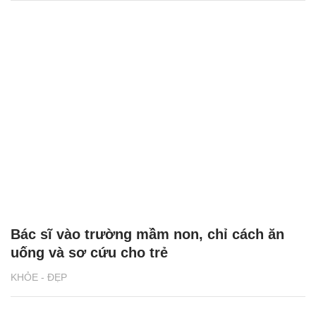
Bác sĩ vào trường mầm non, chỉ cách ăn
uống và sơ cứu cho trẻ
KHỎE - ĐẸP