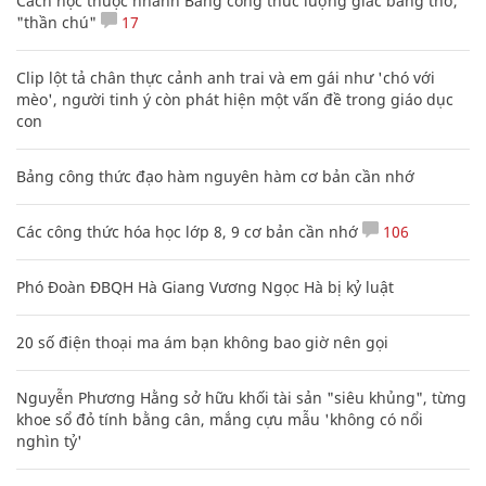
Cách học thuộc nhanh Bảng công thức lượng giác bằng thơ,
"thần chú"
17
Clip lột tả chân thực cảnh anh trai và em gái như 'chó với
mèo', người tinh ý còn phát hiện một vấn đề trong giáo dục
con
Bảng công thức đạo hàm nguyên hàm cơ bản cần nhớ
Các công thức hóa học lớp 8, 9 cơ bản cần nhớ
106
Phó Đoàn ĐBQH Hà Giang Vương Ngọc Hà bị kỷ luật
20 số điện thoại ma ám bạn không bao giờ nên gọi
Nguyễn Phương Hằng sở hữu khối tài sản "siêu khủng", từng
khoe sổ đỏ tính bằng cân, mắng cựu mẫu 'không có nổi
nghìn tỷ'