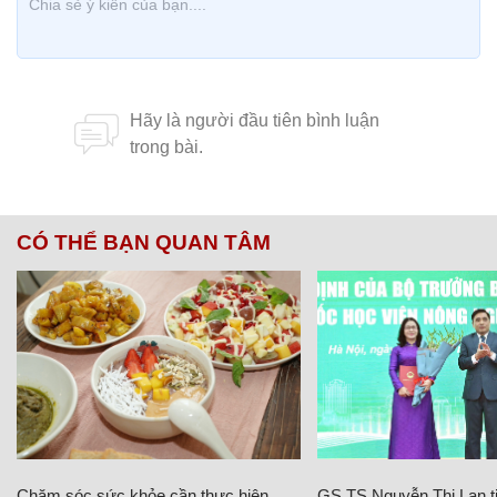
CÓ THỂ BẠN QUAN TÂM
Chăm sóc sức khỏe cần thực hiện
GS.TS Nguyễn Thị Lan ti