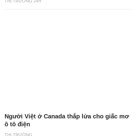
THỊ TRƯỜNG 24H
Người Việt ở Canada thắp lửa cho giấc mơ
ô tô điện
THỊ TRƯỜNG