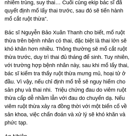
nhiễm trùng, suy thai… Cuối cùng ekip bác sĩ đã
quyết định mổ lấy thai trước, sau đó sẽ tiến hành
mổ cắt ruột thừa”.
Bác sĩ Nguyễn Bảo Xuân Thanh cho biết, mổ ruột
thừa trên bệnh nhân có thai, đặc biệt là thai lớn sẽ
khó khăn hơn nhiều. Thông thường sẽ mổ cắt ruột
thừa trước, duy trì thai đủ tháng để sinh. Tuy nhiên,
với trường hợp bệnh nhân này, sau khi mổ lấy thai,
bác sĩ kiểm tra thấy ruột thừa mưng mủ, hoại tử ở
đầu. Vì vậy, nếu chỉ định mổ trễ sẽ nguy hiểm cho
sản phụ và thai nhi. Triệu chứng đau do viêm ruột
thừa cấp dễ nhầm lẫn với đau do chuyển dạ. Nếu
viêm ruột thừa xảy ra đồng thời với một biến cố về
sản khoa, việc chẩn đoán và xử lý sẽ khó khăn và
phức tạp.