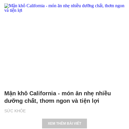
Mận khô California - món ăn nhẹ nhiều
dưỡng chất, thơm ngon và tiện lợi
SỨC KHỎE
XEM THÊM BÀI VIẾT