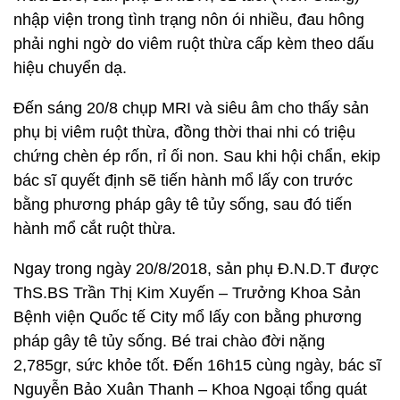
nhập viện trong tình trạng nôn ói nhiều, đau hông
phải nghi ngờ do viêm ruột thừa cấp kèm theo dấu
hiệu chuyển dạ.
Đến sáng 20/8 chụp MRI và siêu âm cho thấy sản
phụ bị viêm ruột thừa, đồng thời thai nhi có triệu
chứng chèn ép rốn, rỉ ối non. Sau khi hội chẩn, ekip
bác sĩ quyết định sẽ tiến hành mổ lấy con trước
bằng phương pháp gây tê tủy sống, sau đó tiến
hành mổ cắt ruột thừa.
Ngay trong ngày 20/8/2018, sản phụ Đ.N.D.T được
ThS.BS Trần Thị Kim Xuyến – Trưởng Khoa Sản
Bệnh viện Quốc tế City mổ lấy con bằng phương
pháp gây tê tủy sống. Bé trai chào đời nặng
2,785gr, sức khỏe tốt. Đến 16h15 cùng ngày, bác sĩ
Nguyễn Bảo Xuân Thanh – Khoa Ngoại tổng quát