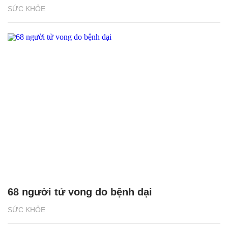
SỨC KHỎE
68 người tử vong do bệnh dại
SỨC KHỎE