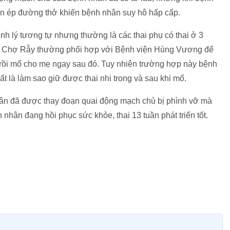
chèn ép đường thở khiến bệnh nhân suy hô hấp cấp.
nh lý tương tự nhưng thường là các thai phụ có thai ở 3
ện Chợ Rẫy thường phối hợp với Bệnh viện Hùng Vương để
ớc rồi mổ cho mẹ ngay sau đó. Tuy nhiên trường hợp này bệnh
t là làm sao giữ được thai nhi trong và sau khi mổ.
hân đã được thay đoạn quai động mạch chủ bị phình vỡ mà
nhân đang hồi phục sức khỏe, thai 13 tuần phát triển tốt.