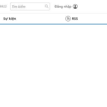
18822
Đăng nhập
Sự kiện
RSS