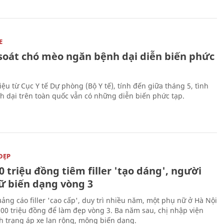
E
soát chó mèo ngăn bệnh dại diễn biến phức
iệu từ Cục Y tế Dự phòng (Bộ Y tế), tính đến giữa tháng 5, tình
h dại trên toàn quốc vẫn có những diễn biến phức tạp.
ĐẸP
0 triệu đồng tiêm filler 'tạo dáng', người
ữ biến dạng vòng 3
uảng cáo filler 'cao cấp', duy trì nhiều năm, một phụ nữ ở Hà Nội
100 triệu đồng để làm đẹp vòng 3. Ba năm sau, chị nhập viện
nh trạng áp xe lan rộng, mông biến dạng.