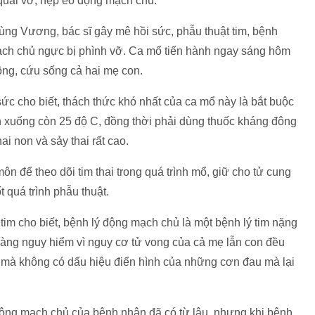
uai vỡ, hẹp eo động mạch chủ.
Hùng Vương, bác sĩ gây mê hồi sức, phẫu thuật tim, bệnh
ch chủ ngực bị phình vỡ. Ca mổ tiến hành ngay sáng hôm
công, cứu sống cả hai mẹ con.
c cho biết, thách thức khó nhất của ca mổ này là bắt buộc
n xuống còn 25 độ C, đồng thời phải dùng thuốc kháng đông
ai non và sảy thai rất cao.
để theo dõi tim thai trong quá trình mổ, giữ cho tử cung
t quá trình phẫu thuật.
im cho biết, bệnh lý động mạch chủ là một bệnh lý tim nặng
ại càng nguy hiểm vì nguy cơ tử vong của cả mẹ lẫn con đều
h mà không có dấu hiệu điển hình của những cơn đau mà lại
i động mạch chủ của bệnh nhân đã có từ lâu, nhưng khi bệnh