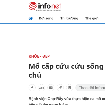
Đời sống
Thị trường
Thế giới
KHỎE - ĐẸP
Mổ cấp cứu cứu sống 
chủ
Bệnh viện Chợ Rẫy vừa thực hiện ca mổ cứ
bệnh lý tim nguy hiểm.