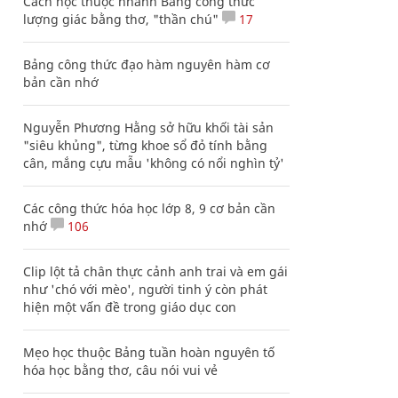
Cách học thuộc nhanh Bảng công thức
lượng giác bằng thơ, "thần chú"
17
Bảng công thức đạo hàm nguyên hàm cơ
bản cần nhớ
Nguyễn Phương Hằng sở hữu khối tài sản
"siêu khủng", từng khoe sổ đỏ tính bằng
cân, mắng cựu mẫu 'không có nổi nghìn tỷ'
Các công thức hóa học lớp 8, 9 cơ bản cần
nhớ
106
Clip lột tả chân thực cảnh anh trai và em gái
như 'chó với mèo', người tinh ý còn phát
hiện một vấn đề trong giáo dục con
Mẹo học thuộc Bảng tuần hoàn nguyên tố
hóa học bằng thơ, câu nói vui vẻ