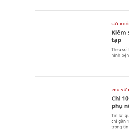
SỨC KHỎ
Kiểm 
tạp
Theo số l
hình bện
PHỤ NỮ 
Chi 10
phụ n
Tin lời q
chi gần 
trong tì