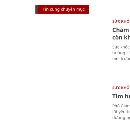
Tin cùng chuyên mục
SỨC KHỎ
Chăm 
còn k
Sức khỏe
hưởng củ
môi trườ
SỨC KHỎ
Tìm hư
Phó Giám
tất yếu 
dưỡng ng