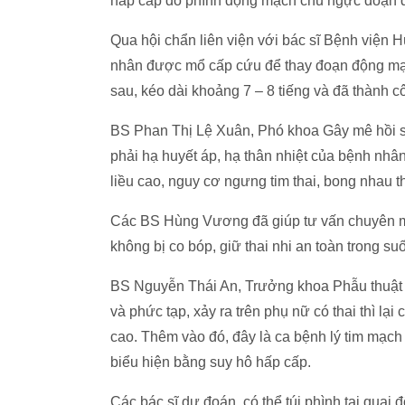
hấp cấp do phình động mạch chủ ngực đoạn q
Qua hội chẩn liên viện với bác sĩ Bệnh viện 
nhân được mổ cấp cứu để thay đoạn động mạ
sau, kéo dài khoảng 7 – 8 tiếng và đã thành 
BS Phan Thị Lệ Xuân, Phó khoa Gây mê hồi sứ
phải hạ huyết áp, hạ thân nhiệt của bệnh nhâ
liều cao, nguy cơ ngưng tim thai, bong nhau th
Các BS Hùng Vương đã giúp tư vấn chuyên môn 
không bị co bóp, giữ thai nhi an toàn trong suố
BS Nguyễn Thái An, Trưởng khoa Phẫu thuật t
và phức tạp, xảy ra trên phụ nữ có thai thì l
cao. Thêm vào đó, đây là ca bệnh lý tim mạc
biểu hiện bằng suy hô hấp cấp.
Các bác sĩ dự đoán, có thể túi phình tại qua