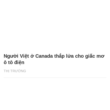
Người Việt ở Canada thắp lửa cho giấc mơ
ô tô điện
THỊ TRƯỜNG