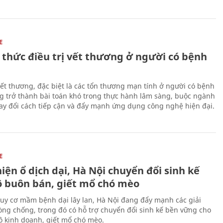
E
 thức điều trị vết thương ở người có bệnh
 vết thương, đặc biệt là các tổn thương mạn tính ở người có bệnh
g trở thành bài toán khó trong thực hành lâm sàng, buộc ngành
hay đổi cách tiếp cận và đẩy mạnh ứng dụng công nghệ hiện đại.
E
iện ổ dịch dại, Hà Nội chuyển đổi sinh kế
ộ buôn bán, giết mổ chó mèo
uy cơ mầm bệnh dại lây lan, Hà Nội đang đẩy mạnh các giải
ng chống, trong đó có hỗ trợ chuyển đổi sinh kế bền vững cho
 kinh doanh, giết mổ chó mèo.