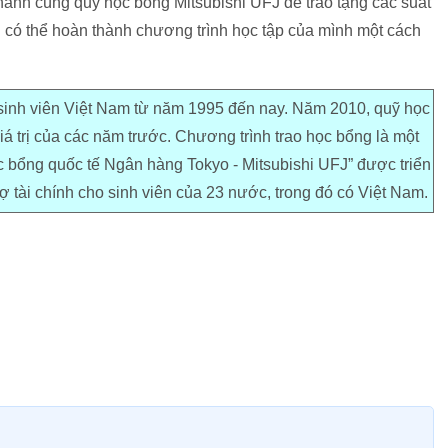
 hành cùng quỹ học bổng Mitsubishi UFJ để trao tặng các suất
ên có thể hoàn thành chương trình học tập của mình một cách
sinh viên Việt Nam từ năm 1995 đến nay. Năm 2010, quỹ học
iá trị của các năm trước. Chương trình trao học bổng là một
 bổng quốc tế Ngân hàng Tokyo - Mitsubishi UFJ” được triển
ợ tài chính cho sinh viên của 23 nước, trong đó có Việt Nam.