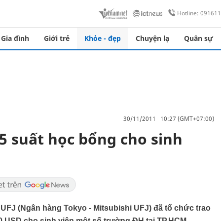
Hotline: 09161
Gia đình
Giới trẻ
Khỏe - đẹp
Chuyện lạ
Quân sự
30/11/2011 10:27 (GMT+07:00)
45 suất học bổng cho sinh
 UFJ (Ngân hàng Tokyo - Mitsubishi UFJ) đã tổ chức trao
000 USD cho sinh viên một số trường ĐH tại TP.HCM.