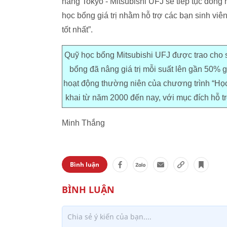
hàng Tokyo - Mitsubishi UFJ sẽ tiếp tục đồng
học bổng giá trị nhằm hỗ trợ các bạn sinh vi
tốt nhất”.
Quỹ học bổng Mitsubishi UFJ được trao cho 
bổng đã nâng giá trị mỗi suất lên gần 50% g
hoạt động thường niên của chương trình “Học
khai từ năm 2000 đến nay, với mục đích hỗ tr
Minh Thắng
Bình luận