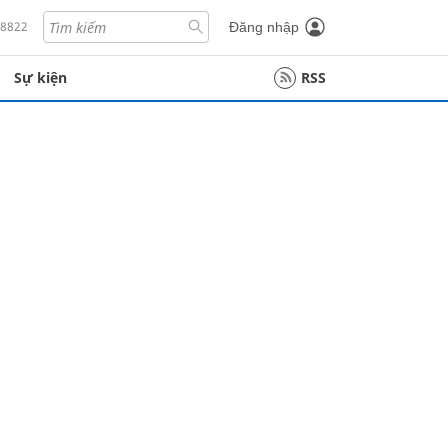
18822
Đăng nhập
Sự kiện
RSS