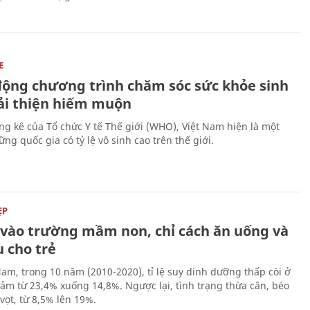
E
động chương trình chăm sóc sức khỏe sinh
cải thiện hiếm muộn
ng kê của Tổ chức Y tế Thế giới (WHO), Việt Nam hiện là một
ng quốc gia có tỷ lệ vô sinh cao trên thế giới.
ẸP
ĩ vào trường mầm non, chỉ cách ăn uống và
 cho trẻ
Nam, trong 10 năm (2010-2020), tỉ lệ suy dinh dưỡng thấp còi ở
iảm từ 23,4% xuống 14,8%. Ngược lại, tình trạng thừa cân, béo
vọt, từ 8,5% lên 19%.