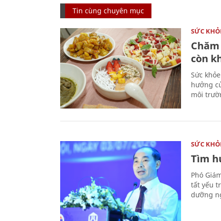
Tin cùng chuyên mục
SỨC KHỎ
Chăm 
còn k
Sức khỏe
hưởng củ
môi trườ
SỨC KHỎ
Tìm hư
Phó Giám
tất yếu 
dưỡng ng