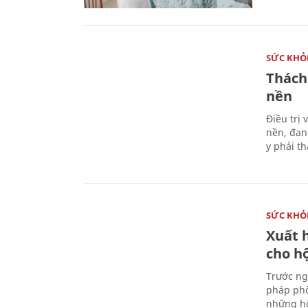
SỨC KHỎ
Thách
nền
Điều trị
nền, đan
y phải t
SỨC KHỎ
Xuất h
cho h
Trước ng
pháp phò
những hộ