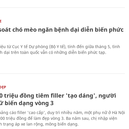
E
soát chó mèo ngăn bệnh dại diễn biến phức
iệu từ Cục Y tế Dự phòng (Bộ Y tế), tính đến giữa tháng 5, tình
h dại trên toàn quốc vẫn có những diễn biến phức tạp.
ĐẸP
0 triệu đồng tiêm filler 'tạo dáng', người
ữ biến dạng vòng 3
uảng cáo filler 'cao cấp', duy trì nhiều năm, một phụ nữ ở Hà Nội
100 triệu đồng để làm đẹp vòng 3. Ba năm sau, chị nhập viện
nh trạng áp xe lan rộng, mông biến dạng.