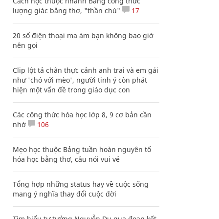
Cách học thuộc nhanh Bảng công thức
lượng giác bằng thơ, "thần chú"
17
20 số điện thoại ma ám bạn không bao giờ
nên gọi
Clip lột tả chân thực cảnh anh trai và em gái
như 'chó với mèo', người tinh ý còn phát
hiện một vấn đề trong giáo dục con
Các công thức hóa học lớp 8, 9 cơ bản cần
nhớ
106
Mẹo học thuộc Bảng tuần hoàn nguyên tố
hóa học bằng thơ, câu nói vui vẻ
Tổng hợp những status hay về cuộc sống
mang ý nghĩa thay đổi cuộc đời
Tìm hiểu tư tưởng Nguyễn Du qua đoạn kết