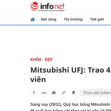
Đời sống
Thị trường
Thế giới
KHỎE - ĐẸP
Mitsubishi UFJ: Trao 
viên
Sáng nay (29/11), Quỹ học bổng Mitsubishi
45 suất học bổng với tổng giá trị gần 14.