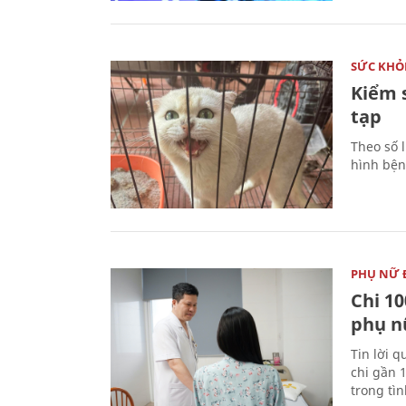
SỨC KHỎ
Kiểm 
tạp
Theo số l
hình bện
PHỤ NỮ 
Chi 10
phụ n
Tin lời q
chi gần 
trong tì