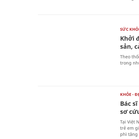
SỨC KHỎ
Khởi 
sản, 
Theo thố
trong nhữ
KHỎE - Đ
Bác s
sơ cứu
Tại Việt 
trẻ em g
phì tăng 