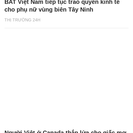
BAT Việt Nam tiếp tục trao quyền kinh tế
cho phụ nữ vùng biên Tây Ninh
THỊ TRƯỜNG 24H
Người Việt ở Canada thắp lửa cho giấc mơ