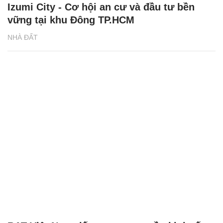
Izumi City - Cơ hội an cư và đầu tư bền
vững tại khu Đông TP.HCM
NHÀ ĐẤT