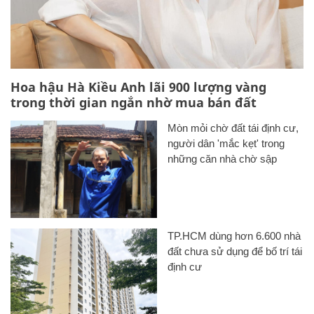
Hoa hậu Hà Kiều Anh lãi 900 lượng vàng
trong thời gian ngắn nhờ mua bán đất
Mòn mỏi chờ đất tái định cư,
người dân 'mắc kẹt' trong
những căn nhà chờ sập
TP.HCM dùng hơn 6.600 nhà
đất chưa sử dụng để bố trí tái
định cư