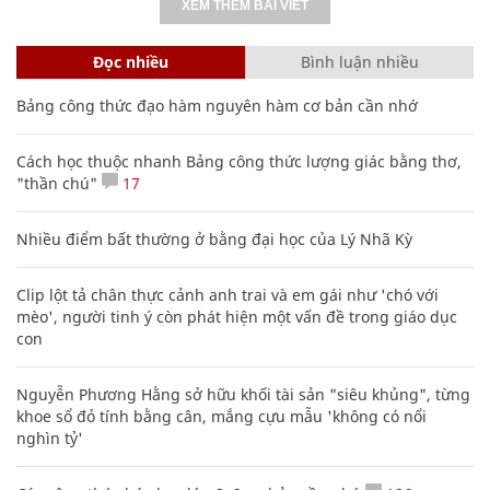
XEM THÊM BÀI VIẾT
Đọc nhiều
Bình luận nhiều
Bảng công thức đạo hàm nguyên hàm cơ bản cần nhớ
Cách học thuộc nhanh Bảng công thức lượng giác bằng thơ,
"thần chú"
17
Nhiều điểm bất thường ở bằng đại học của Lý Nhã Kỳ
Clip lột tả chân thực cảnh anh trai và em gái như 'chó với
mèo', người tinh ý còn phát hiện một vấn đề trong giáo dục
con
Nguyễn Phương Hằng sở hữu khối tài sản "siêu khủng", từng
khoe sổ đỏ tính bằng cân, mắng cựu mẫu 'không có nổi
nghìn tỷ'