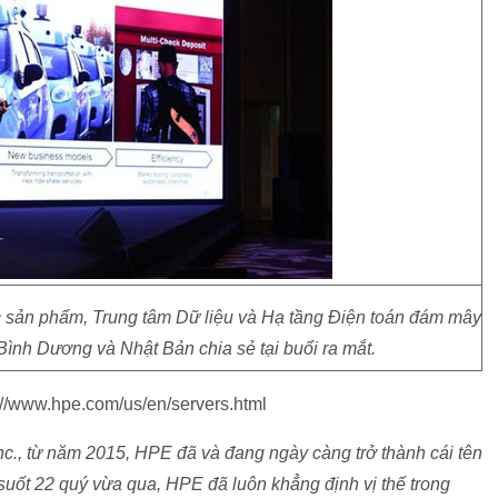
sản phẩm, Trung tâm Dữ liệu và Hạ tầng Điện toán đám mây
ình Dương và Nhật Bản chia sẻ tại buổi ra mắt.
ps://www.hpe.com/us/en/servers.html
nc., từ năm 2015, HPE đã và đang ngày càng trở thành cái tên
suốt 22 quý vừa qua, HPE đã luôn khẳng định vị thế trong