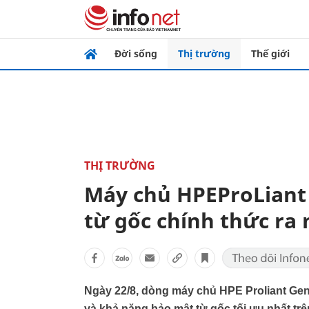
Đời sống
Thị trường
Thế giới
THỊ TRƯỜNG
Máy chủ HPEProLiant
từ gốc chính thức ra
Ngày 22/8, dòng máy chủ HPE Proliant Gen
và khả năng bảo mật từ gốc tối ưu nhất trê