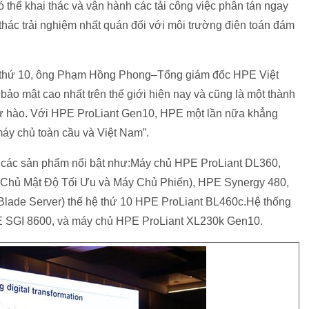
thể khai thác và vận hành các tải công việc phân tán ngay
thác trải nghiệm nhất quán đối với môi trường điện toán đám
hệ thứ 10, ông Phạm Hồng Phong–Tổng giám đốc HPE Việt
ảo mật cao nhất trên thế giới hiện nay và cũng là một thành
tự hào. Với HPE ProLiant Gen10, HPE một lần nữa khẳng
máy chủ toàn cầu và Việt Nam”.
các sản phẩm nổi bật như:Máy chủ HPE ProLiant DL360,
Chủ Mật Độ Tối Ưu và Máy Chủ Phiến), HPE Synergy 480,
lade Server) thế hệ thứ 10 HPE ProLiant BL460c.Hệ thống
 SGI 8600, và máy chủ HPE ProLiant XL230k Gen10.