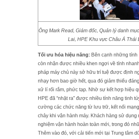
Ông Mark Read, Giám đốc, Quản lý danh mục 
Lai, HPE Khu vực Châu Á Thái B
Tối ưu hóa hiệu năng:
Bên cạnh những tính 
còn nhận được nhiều khen ngợi về tính nhanh 
pháp máy chủ này sở hữu trí tuệ được định n
nhạy hơn bao giờ hết, qua đó giảm thiểu đán
xử lí rối rắm, phức tạp. Nhờ sự kết hợp hiệu 
HPE đã “nhặt ra” được nhiều tính năng tinh t
cường các chức năng từ lưu trữ, kết nối mạng
chảy khi vận hành máy. Khách hàng sử dụng 
nghiệm vận hành hoàn toàn mới, trong đó nhữn
Thêm vào đó, với cải tiến mới tại Trung tâm