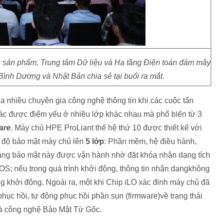
sản phẩm, Trung tâm Dữ liệu và Hạ tầng Điện toán đám mây
ình Dương và Nhật Bản chia sẻ tại buổi ra mắt.
a nhiều chuyên gia công nghệ thông tin khi các cuộc tấn
hác được điểm yếu ở nhiều lớp khác nhau mà phổ biến từ 3
are
. Máy chủ HPE ProLiant thế hệ thứ 10 được thiết kế với
p độ bảo mật máy chủ lên
5 lớp
: Phần mềm, hệ điều hành,
ng bảo mật này được vận hành nhờ đặt khóa nhận dạng tích
IOS; nếu trong quá trình khởi động, thông tin nhận dạngkhông
g khởi động. Ngoài ra, một khi Chip iLO xác đinh máy chủ đã
hục hồi, tự động phục hồi phần sụn (firmware)về trạng thái
 là công nghệ Bảo Mật Từ Gốc.