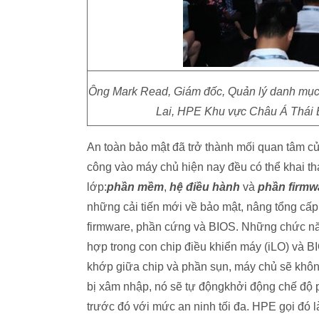
Ông Mark Read, Giám đốc, Quản lý danh mục 
Lai, HPE Khu vực Châu Á Thái B
An toàn bảo mật đã trở thành mối quan tâm củ
công vào máy chủ hiện nay đều có thể khai t
lớp:
phần mềm
,
hệ điều hành
và
phần firmw
những cải tiến mới về bảo mật, nâng tổng cấ
firmware, phần cứng và BIOS. Những chức nă
hợp trong con chip điều khiển máy (iLO) và B
khớp giữa chip và phần sụn, máy chủ sẽ khôn
bị xâm nhập, nó sẽ tự độngkhởi động chế độ p
trước đó với mức an ninh tối đa. HPE gọi đó