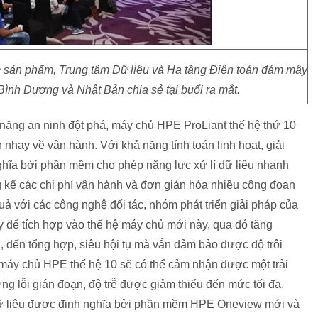
sản phẩm, Trung tâm Dữ liệu và Hạ tầng Điện toán đám mây
ình Dương và Nhật Bản chia sẻ tại buổi ra mắt.
năng an ninh đột phá, máy chủ HPE ProLiant thế hệ thứ 10
nhạy về vận hành. Với khả năng tính toán linh hoạt, giải
ghĩa bởi phần mềm cho phép năng lực xử lí dữ liệu nhanh
g kể các chi phí vận hành và đơn giản hóa nhiều công đoạn
quả với các công nghệ đối tác, nhóm phát triển giải pháp của
úy để tích hợp vào thế hệ máy chủ mới này, qua đó tăng
, đến tổng hợp, siêu hội tụ mà vẫn đảm bảo được độ trôi
máy chủ HPE thế hệ 10 sẽ có thể cảm nhận được một trải
g lỗi gián đoạn, độ trễ được giảm thiểu đến mức tối đa.
 dữ liệu được định nghĩa bởi phần mềm HPE Oneview mới và