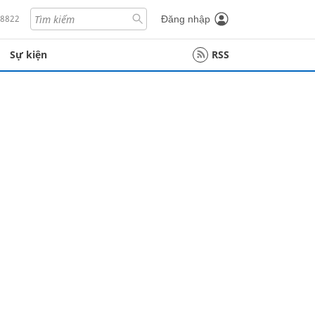
18822
Đăng nhập
Sự kiện
RSS