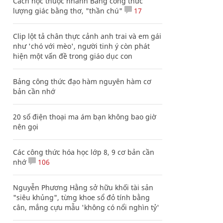
Cách học thuộc nhanh Bảng công thức
lượng giác bằng thơ, "thần chú"
17
Clip lột tả chân thực cảnh anh trai và em gái
như 'chó với mèo', người tinh ý còn phát
hiện một vấn đề trong giáo dục con
Bảng công thức đạo hàm nguyên hàm cơ
bản cần nhớ
20 số điện thoại ma ám bạn không bao giờ
nên gọi
Các công thức hóa học lớp 8, 9 cơ bản cần
nhớ
106
Nguyễn Phương Hằng sở hữu khối tài sản
"siêu khủng", từng khoe sổ đỏ tính bằng
cân, mắng cựu mẫu 'không có nổi nghìn tỷ'