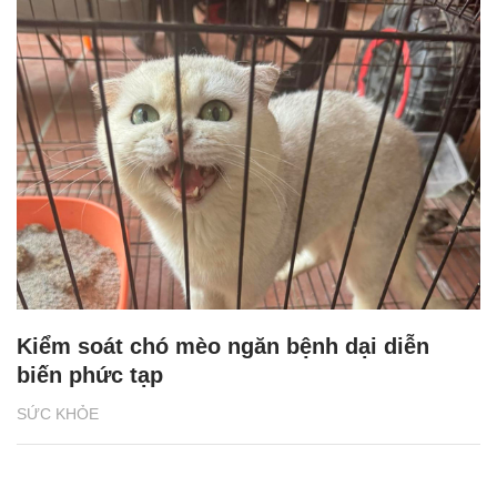
Kiểm soát chó mèo ngăn bệnh dại diễn
biến phức tạp
SỨC KHỎE