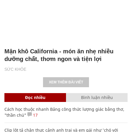
Mận khô California - món ăn nhẹ nhiều
dưỡng chất, thơm ngon và tiện lợi
SỨC KHỎE
XEM THÊM BÀI VIẾT
Đọc nhiều
Bình luận nhiều
Cách học thuộc nhanh Bảng công thức lượng giác bằng thơ,
"thần chú"
17
Clip lột tả chân thực cảnh anh trai và em gái như 'chó với