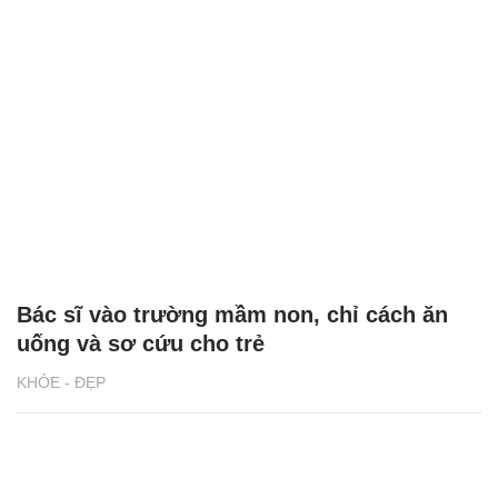
Bác sĩ vào trường mầm non, chỉ cách ăn
uống và sơ cứu cho trẻ
KHỎE - ĐẸP