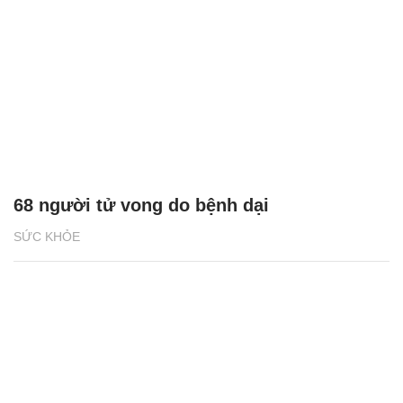
68 người tử vong do bệnh dại
SỨC KHỎE