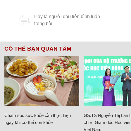
CÓ THỂ BẠN QUAN TÂM
Chăm sóc sức khỏe cần thực hiện
GS.TS Nguyễn Thị Lan ti
ngay khi cơ thể còn khỏe
chức Giám đốc Học viện
Việt Nam