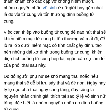
thăm khám cho các cặp vợ chồng hiếm muộn,
nhóm nguyên nhân
vô sinh
ở nữ giới hay gặp nhất
là do vòi tử cung và tổn thương dính buồng tử
cung.
Việc can thiệp vào buồng tử cung để nạo hút thai sẽ
khiến niêm mạc tử cung bị tổn thương và mất đi, để
lộ ra lớp dưới niêm mạc có tính chất gây dính, tạo
nên những dải xơ dính trong buồng tử cung, khiến
diện tích buồng tử cung hẹp lại, ngăn cản sự làm tổ
của phôi thai sau này.
Do đó người phụ nữ sẽ khó mang thai hoặc nếu
mang thai sẽ dễ bị lưu sảy thai và đẻ non. Ngày nay
tỷ lệ nạo phá thai ngày càng tăng, đây cũng là
nguyên nhân chính giải thích tại sao tỷ lệ vô sinh nữ
tăng, đặc biệt là nhóm nguyên nhân do dính buồng
tử cung.