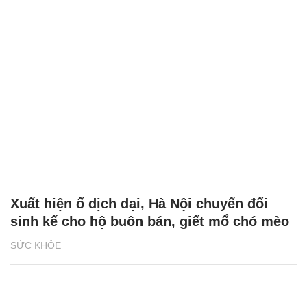
Xuất hiện ổ dịch dại, Hà Nội chuyển đổi
sinh kế cho hộ buôn bán, giết mổ chó mèo
SỨC KHỎE