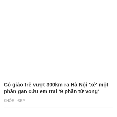
Cô giáo trẻ vượt 300km ra Hà Nội 'xẻ' một
phần gan cứu em trai '9 phần tử vong'
KHỎE - ĐẸP