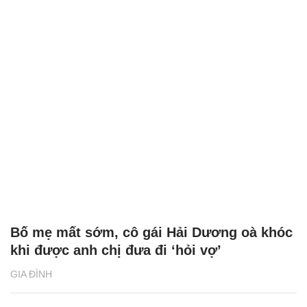
Bố mẹ mất sớm, cô gái Hải Dương oà khóc
khi được anh chị đưa đi ‘hỏi vợ’
GIA ĐÌNH