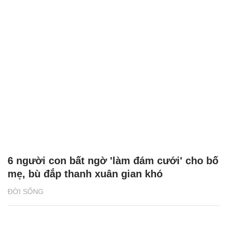
6 người con bất ngờ 'làm đám cưới' cho bố
mẹ, bù đắp thanh xuân gian khó
ĐỜI SỐNG