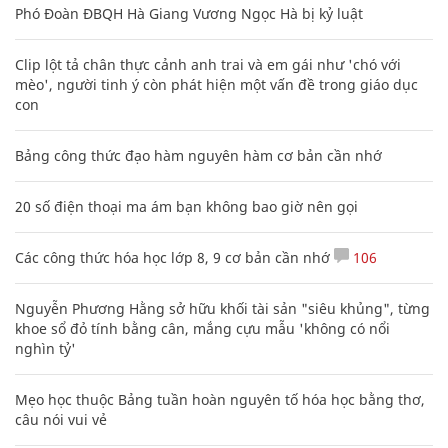
Phó Đoàn ĐBQH Hà Giang Vương Ngọc Hà bị kỷ luật
Clip lột tả chân thực cảnh anh trai và em gái như 'chó với
mèo', người tinh ý còn phát hiện một vấn đề trong giáo dục
con
Bảng công thức đạo hàm nguyên hàm cơ bản cần nhớ
20 số điện thoại ma ám bạn không bao giờ nên gọi
Các công thức hóa học lớp 8, 9 cơ bản cần nhớ
106
Nguyễn Phương Hằng sở hữu khối tài sản "siêu khủng", từng
khoe sổ đỏ tính bằng cân, mắng cựu mẫu 'không có nổi
nghìn tỷ'
Mẹo học thuộc Bảng tuần hoàn nguyên tố hóa học bằng thơ,
câu nói vui vẻ