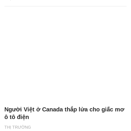
Người Việt ở Canada thắp lửa cho giấc mơ
ô tô điện
THỊ TRƯỜNG