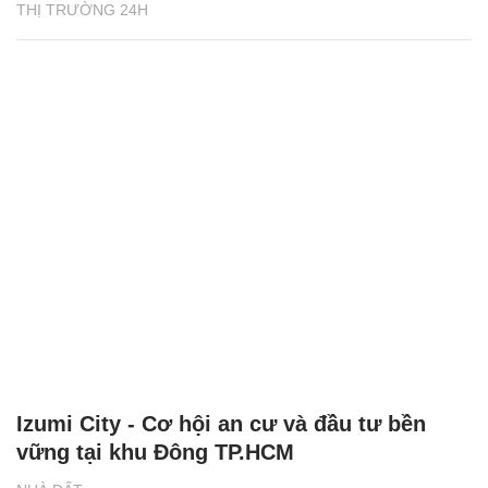
THỊ TRƯỜNG 24H
Izumi City - Cơ hội an cư và đầu tư bền
vững tại khu Đông TP.HCM