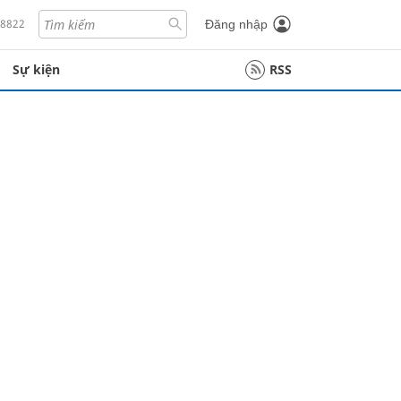
18822
Đăng nhập
Sự kiện
RSS