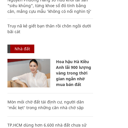
"siêu khủng", từng khoe sổ đỏ tính bằng
cân, mắng cựu mẫu 'không có nổi nghìn tỷ'
Truy nã kẻ giết bạn thân rồi chôn ngồi dưới
bãi cát
Nhà đất
Hoa hậu Hà Kiều
Anh lãi 900 lượng
vàng trong thời
gian ngắn nhờ
mua bán đất
Mòn mỏi chờ đất tái định cư, người dân
'mắc kẹt' trong những căn nhà chờ sập
TP.HCM dùng hơn 6.600 nhà đất chưa sử