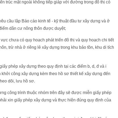
iến trúc mặt ngoài không tiếp giáp với đường trong đô thị có
 yêu cầu lập Báo cáo kinh tế - kỹ thuật đầu tư xây dựng và ở
 điểm dân cư nông thôn được duyệt;
vực chưa có quy hoạch phát triển đô thị và quy hoạch chi tiết
ôn, trừ nhà ở riêng lẻ xây dựng trong khu bảo tồn, khu di tích
iấy phép xây dựng theo quy định tại các điểm b, d, đ và i
m khởi công xây dựng kèm theo hồ sơ thiết kế xây dựng đến
heo dõi, lưu hồ sơ.
dựng công trình thuộc nhóm trên đây sẽ được miễn giấy phép
phải xin giấy phép xây dựng và thực hiện đúng quy định của