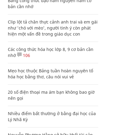
Bảng công thức đạo hàm nguyên hàm cơ
bản cần nhớ
Clip lột tả chân thực cảnh anh trai và em gái
như 'chó với mèo', người tinh ý còn phát
hiện một vấn đề trong giáo dục con
Các công thức hóa học lớp 8, 9 cơ bản cần
nhớ
106
Mẹo học thuộc Bảng tuần hoàn nguyên tố
hóa học bằng thơ, câu nói vui vẻ
20 số điện thoại ma ám bạn không bao giờ
nên gọi
Nhiều điểm bất thường ở bằng đại học của
Lý Nhã Kỳ
Nguyễn Phương Hằng sở hữu khối tài sản