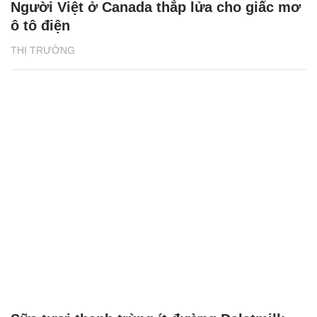
Người Việt ở Canada thắp lửa cho giấc mơ
ô tô điện
THỊ TRƯỜNG