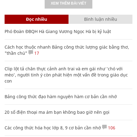
XEM THÊM BÀI VIẾT
Đọc nhiều
Bình luận nhiều
Phó Đoàn ĐBQH Hà Giang Vương Ngọc Hà bị kỷ luật
Cách học thuộc nhanh Bảng công thức lượng giác bằng thơ,
"thần chú"
17
Clip lột tả chân thực cảnh anh trai và em gái như 'chó với
mèo', người tinh ý còn phát hiện một vấn đề trong giáo dục
con
Bảng công thức đạo hàm nguyên hàm cơ bản cần nhớ
20 số điện thoại ma ám bạn không bao giờ nên gọi
Các công thức hóa học lớp 8, 9 cơ bản cần nhớ
106