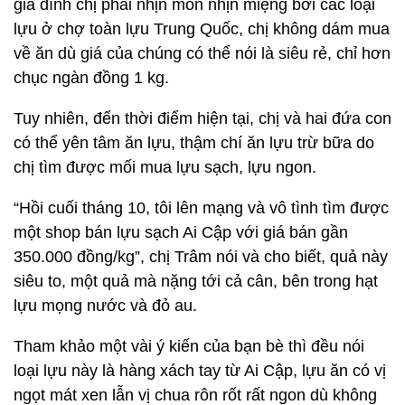
gia đình chị phải nhịn mồn nhịn miệng bởi các loại
lựu ở chợ toàn lựu Trung Quốc, chị không dám mua
về ăn dù giá của chúng có thể nói là siêu rẻ, chỉ hơn
chục ngàn đồng 1 kg.
Tuy nhiên, đến thời điểm hiện tại, chị và hai đứa con
có thể yên tâm ăn lựu, thậm chí ăn lựu trừ bữa do
chị tìm được mối mua lựu sạch, lựu ngon.
“Hồi cuối tháng 10, tôi lên mạng và vô tình tìm được
một shop bán lựu sạch Ai Cập với giá bán gần
350.000 đồng/kg”, chị Trâm nói và cho biết, quả này
siêu to, một quả mà nặng tới cả cân, bên trong hạt
lựu mọng nước và đỏ au.
Tham khảo một vài ý kiến của bạn bè thì đều nói
loại lựu này là hàng xách tay từ Ai Cập, lựu ăn có vị
ngọt mát xen lẫn vị chua rôn rốt rất ngon dù không