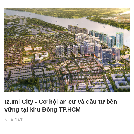
Izumi City - Cơ hội an cư và đầu tư bền
vững tại khu Đông TP.HCM
NHÀ ĐẤT