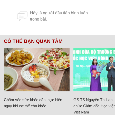
CÓ THỂ BẠN QUAN TÂM
Chăm sóc sức khỏe cần thực hiện
GS.TS Nguyễn Thị Lan ti
ngay khi cơ thể còn khỏe
chức Giám đốc Học viện
Việt Nam