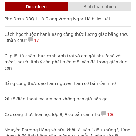
Đọc nhiều
Bình luận nhiều
Phó Đoàn ĐBQH Hà Giang Vương Ngọc Hà bị kỷ luật
Cách học thuộc nhanh Bảng công thức lượng giác bằng thơ,
"thần chú"
17
Clip lột tả chân thực cảnh anh trai và em gái như 'chó với
mèo', người tinh ý còn phát hiện một vấn đề trong giáo dục
con
Bảng công thức đạo hàm nguyên hàm cơ bản cần nhớ
20 số điện thoại ma ám bạn không bao giờ nên gọi
Các công thức hóa học lớp 8, 9 cơ bản cần nhớ
106
Nguyễn Phương Hằng sở hữu khối tài sản "siêu khủng", từng
khoe sổ đỏ tính bằng cân, mắng cựu mẫu 'không có nổi