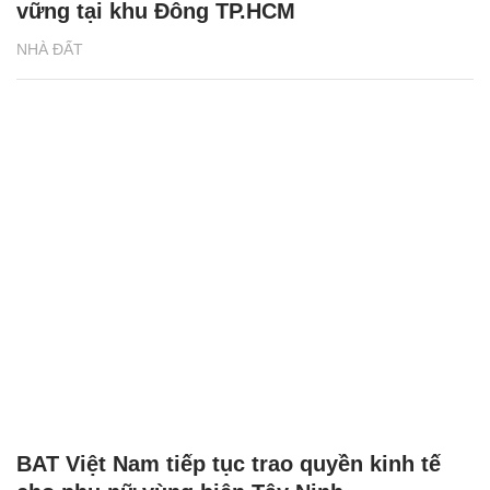
vững tại khu Đông TP.HCM
NHÀ ĐẤT
BAT Việt Nam tiếp tục trao quyền kinh tế