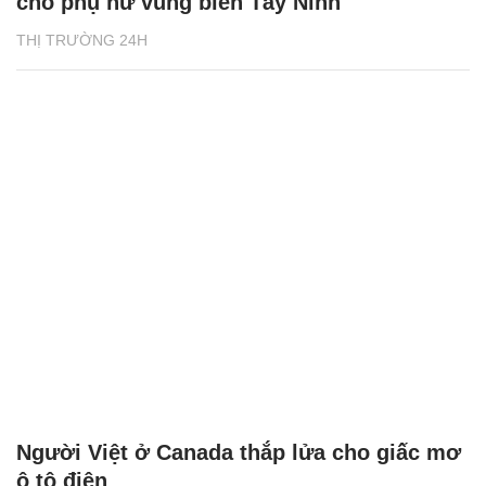
cho phụ nữ vùng biên Tây Ninh
THỊ TRƯỜNG 24H
Người Việt ở Canada thắp lửa cho giấc mơ
ô tô điện