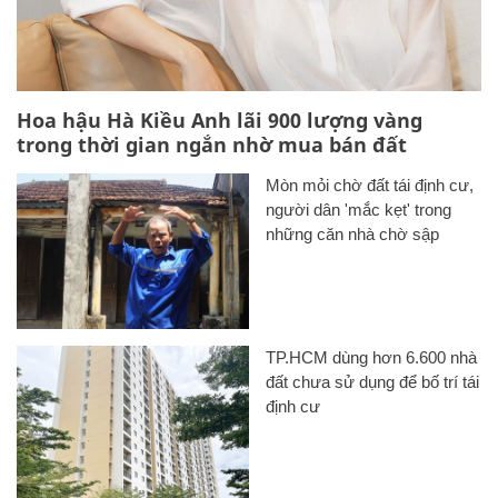
Hoa hậu Hà Kiều Anh lãi 900 lượng vàng
trong thời gian ngắn nhờ mua bán đất
Mòn mỏi chờ đất tái định cư,
người dân 'mắc kẹt' trong
những căn nhà chờ sập
TP.HCM dùng hơn 6.600 nhà
đất chưa sử dụng để bố trí tái
định cư