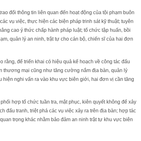
trao đổi thông tin liên quan đến hoạt động của tội phạm buôn
 các vụ việc, thực hiện các biện pháp trinh sát kỹ thuật; tuyên
nâng cao ý thức chấp hành pháp luật; tổ chức tập huấn, bồi
, quản lý an ninh, trật tự cho cán bộ, chiến sĩ của hai đơn
rằng, để triển khai có hiệu quả kế hoạch về công tác đấu
lận thương mại cũng như tăng cường nắm địa bàn, quản lý
 hiện nghi vấn ra vào khu vực biên giới, hai đơn vị cần tăng
phối hợp tổ chức tuần tra, mật phục, kiên quyết không để xảy
h đấu tranh, triệt phá các vụ việc xảy ra trên địa bàn; hợp tác
đề quan trọng khác nhằm bảo đảm an ninh trật tự khu vực biên