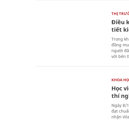
THỊ TRƯ
Điều k
tiết 
Trong kh
đồng mua
người đã
với bên 
KHOA HỌ
Học v
thí n
Ngày 8/1
đạt chuẩ
nhận Vila