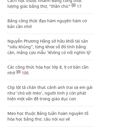
Cách học thuộc nhanh Bảng công thức
lượng giác bằng thơ, "thần chú"
17
Bảng công thức đạo hàm nguyên hàm cơ
bản cần nhớ
Nguyễn Phương Hằng sở hữu khối tài sản
"siêu khủng", từng khoe sổ đỏ tính bằng
cân, mắng cựu mẫu 'không có nổi nghìn tỷ'
Các công thức hóa học lớp 8, 9 cơ bản cần
nhớ
106
Clip lột tả chân thực cảnh anh trai và em gái
như 'chó với mèo', người tinh ý còn phát
hiện một vấn đề trong giáo dục con
Mẹo học thuộc Bảng tuần hoàn nguyên tố
hóa học bằng thơ, câu nói vui vẻ