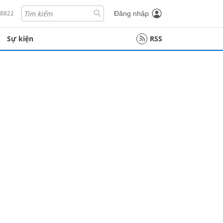
18822
Đăng nhập
Sự kiện
RSS