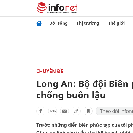
Đời sống
Thị trường
Thế giới
CHUYÊN ĐỀ
Long An: Bộ đội Biên
chống buôn lậu
Trước những diễn biến phức tạp của tội p
Công an tỉnh này triển khai kế hoạch phối