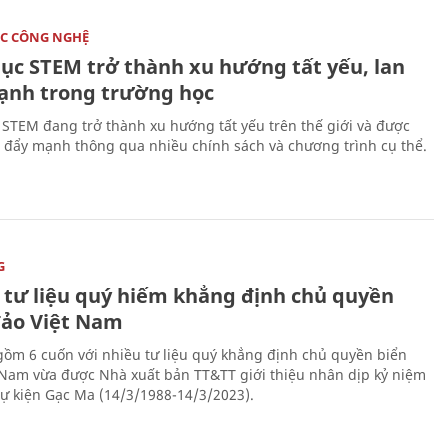
C CÔNG NGHỆ
dục STEM trở thành xu hướng tất yếu, lan
ạnh trong trường học
 STEM đang trở thành xu hướng tất yếu trên thế giới và được
 đẩy mạnh thông qua nhiều chính sách và chương trình cụ thể.
G
 tư liệu quý hiếm khẳng định chủ quyền
đảo Việt Nam
gồm 6 cuốn với nhiều tư liệu quý khẳng định chủ quyền biển
 Nam vừa được Nhà xuất bản TT&TT giới thiệu nhân dịp kỷ niệm
ự kiện Gạc Ma (14/3/1988-14/3/2023).