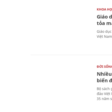
KHOA HỌ
Giáo 
tỏa m
Giáo dục
Việt Nam
ĐỜI SỐN
Nhiều
biển 
Bộ sách 
đảo Việt
35 năm s