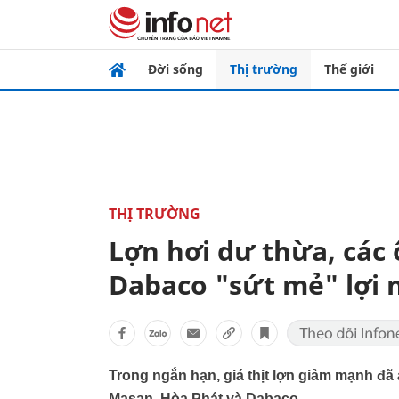
Đời sống
Thị trường
Thế giới
THỊ TRƯỜNG
Lợn hơi dư thừa, các
Dabaco "sứt mẻ" lợi 
Trong ngắn hạn, giá thịt lợn giảm mạnh đ
Masan, Hòa Phát và Dabaco.