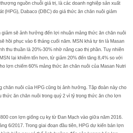
ượng nguồn chuỗi giá trị, là các doanh nghiệp sản xuất
t (HPG), Dabaco (DBC) do giá thức ăn chăn nuôi giảm
lợn giảm sẽ ảnh hưởng đến lợi nhuận mảng thức ăn chăn nuôi
ẽ hồi phục vào 6 tháng cuối năm. MSN khá tự tin là Masan
anh thu thuần là 20%-30% nhờ nâng cao thị phần. Tuy nhiên
 MSN lại khiêm tốn hơn, từ giảm 20% đến tăng 8,4% so với
cho lợn chiếm 60% mảng thức ăn chăn nuôi của Masan Nutri
ng chăn nuôi của HPG cũng bị ảnh hưởng. Tập đoàn này cho
thức ăn chăn nuôi trong quý 2 vì tỷ trọng thức ăn cho lợn
800 con lợn giống cụ kỵ từ Đan Mạch vào giữa năm 2016.
áng 6/2017. Trong giai đoạn đầu tiên, HPG dự kiến bán lợn