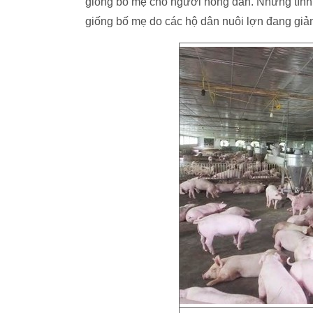
giống bố mẹ cho người nông dân. Nhưng tình
giống bố mẹ do các hộ dân nuôi lợn đang giả