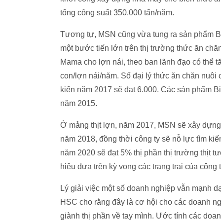
tổng công suất 350.000 tấn/năm.
Tương tự, MSN cũng vừa tung ra sản phẩm Bi
một bước tiến lớn trên thị trường thức ăn c
Mama cho lợn nái, theo ban lãnh đạo có thể tă
con/lợn nái/năm. Số đại lý thức ăn chăn nuô
kiến năm 2017 sẽ đạt 6.000. Các sản phẩm 
năm 2015.
Ở mảng thịt lợn, năm 2017, MSN sẽ xây dựng t
năm 2018, đồng thời công ty sẽ nỗ lực tìm k
năm 2020 sẽ đạt 5% thị phần thị trường thịt t
hiệu dựa trên kỳ vọng các trang trại của công t
Lý giải việc một số doanh nghiệp vẫn mạnh d
HSC cho rằng đây là cơ hội cho các doanh ng
giành thị phần về tay mình. Ước tính các do