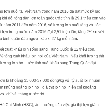
g lợn nuôi tại Việt Nam trong năm 2016 đã đạt mức kỷ lục
 khi đó, tổng đàn lợn toàn quốc ước tính là 29,1 triệu con vào
ừ năm 2011 đến năm 2016, số lượng lợn nuôi tăng với tốc
hịt lợn trong nước năm 2016 đạt 2,51 triệu tấn, tăng 2% so với
ụ bình quân đầu người xấp xỉ 27 kg mỗi năm.
ái xuất khẩu lợn sống sang Trung Quốc là 12 triệu con,
1% tổng xuất khẩu lợn hơi của Việt Nam. Nếu khối lượng thịt
ượng lợn hơi, ước tính xuất khẩu sang Trung Quốc đạt
lợn là khoảng 35.000-37.000 đồng/kg với tỷ suất lợi nhuận
khủng hoảng lợn hơi, giá thịt lợn hơi hiện chỉ khoảng
i chỉ vài tháng trước đó.
ồ Chí Minh (HSC), ảnh hưởng của việc giá thịt lợn giảm