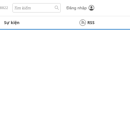
18822
Đăng nhập
Sự kiện
RSS