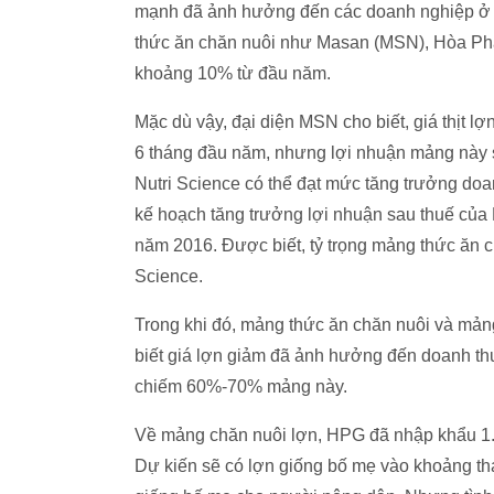
mạnh đã ảnh hưởng đến các doanh nghiệp ở th
thức ăn chăn nuôi như Masan (MSN), Hòa Phá
khoảng 10% từ đầu năm.
Mặc dù vậy, đại diện MSN cho biết, giá thịt 
6 tháng đầu năm, nhưng lợi nhuận mảng này s
Nutri Science có thể đạt mức tăng trưởng do
kế hoạch tăng trưởng lợi nhuận sau thuế của
năm 2016. Được biết, tỷ trọng mảng thức ăn 
Science.
Trong khi đó, mảng thức ăn chăn nuôi và mả
biết giá lợn giảm đã ảnh hưởng đến doanh thu 
chiếm 60%-70% mảng này.
Về mảng chăn nuôi lợn, HPG đã nhập khẩu 1.
Dự kiến sẽ có lợn giống bố mẹ vào khoảng th