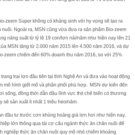
o-zeem Super không có kháng sinh với hy vọng sẽ tạo ra
hăn nuôi. Ngoài ra, MSN cũng vừa đưa ra sản phẩm Bio-zeem
ng năng suất từ tỷ lệ 19 con/lợn nái/năm như hiện nay lên 21
i của MSN tăng từ 2.000 năm 2015 lên 4.500 năm 2016, và dự
Bio-zeem chiếm đến 60% doanh thu năm 2016, so với 25%
rang trại lợn đầu tiên tại tỉnh Nghệ An và đưa vào hoạt động
iếm mô hình giết mổ và phân phối phù hợp. MSN dự kiến đến
ươi sống, đồng thời dẫn đầu lĩnh vực thịt chế biến có thương
y sẽ sản xuất ít nhất 1 triệu heo/năm.
ạn đầu tư trước cơn khủng hoảng giá lợn hơi như hiện nay,
hiệp lớn thông qua tái cơ cấu ngành thức ăn chăn nuôi để
anh nghiệp thức ăn chăn nuôi quy mô nhỏ chiếm khoảng