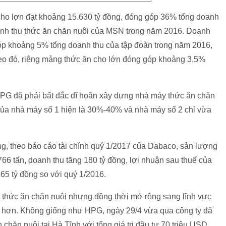
 cho lợn đạt khoảng 15.630 tỷ đồng, đóng góp 36% tổng doanh
anh thu thức ăn chăn nuôi của MSN trong năm 2016. Doanh
p khoảng 5% tổng doanh thu của tập đoàn trong năm 2016,
eo đó, riêng mảng thức ăn cho lớn đóng góp khoảng 3,5%
 HPG đã phải bất đắc dĩ hoãn xây dựng nhà máy thức ăn chăn
 của nhà máy số 1 hiện là 30%-40% và nhà máy số 2 chỉ vừa
ờng, theo báo cáo tài chính quý 1/2017 của Dabaco, sản lượng
.766 tấn, doanh thu tăng 180 tỷ đồng, lợi nhuận sau thuế của
65 tỷ đồng so với quý 1/2016.
t thức ăn chăn nuôi nhưng đồng thời mở rộng sang lĩnh vực
 hơn. Không giống như HPG, ngày 29/4 vừa qua công ty đã
hăn nuôi tại Hà Tĩnh với tổng giá trị đầu tư 70 triệu USD,