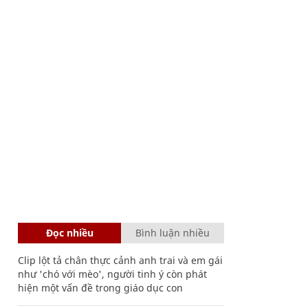
Đọc nhiều
Bình luận nhiều
Clip lột tả chân thực cảnh anh trai và em gái
như 'chó với mèo', người tinh ý còn phát
hiện một vấn đề trong giáo dục con