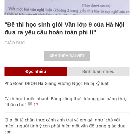
"Đề thi học sinh giỏi Văn lớp 9 của Hà Nội
đưa ra yêu cầu hoàn toàn phi lí"
GIÁO DỤC
XEM THÊM BÀI VIẾT
Đọc nhiều
Bình luận nhiều
Phó Đoàn ĐBQH Hà Giang Vương Ngọc Hà bị kỷ luật
Cách học thuộc nhanh Bảng công thức lượng giác bằng thơ,
"thần chú"
17
Clip lột tả chân thực cảnh anh trai và em gái như 'chó với
mèo', người tinh ý còn phát hiện một vấn đề trong giáo dục
con