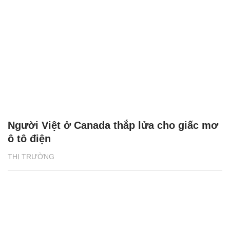
Người Việt ở Canada thắp lửa cho giấc mơ
ô tô điện
THỊ TRƯỜNG