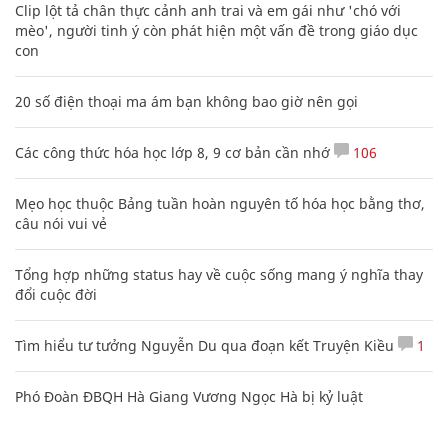
Clip lột tả chân thực cảnh anh trai và em gái như 'chó với
mèo', người tinh ý còn phát hiện một vấn đề trong giáo dục
con
20 số điện thoại ma ám bạn không bao giờ nên gọi
Các công thức hóa học lớp 8, 9 cơ bản cần nhớ
106
Mẹo học thuộc Bảng tuần hoàn nguyên tố hóa học bằng thơ,
câu nói vui vẻ
Tổng hợp những status hay về cuộc sống mang ý nghĩa thay
đổi cuộc đời
Tìm hiểu tư tưởng Nguyễn Du qua đoạn kết Truyện Kiều
1
Phó Đoàn ĐBQH Hà Giang Vương Ngọc Hà bị kỷ luật