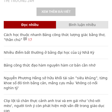
THỊ TRƯỜNG 24H
XEM THÊM BÀI VIẾT
Đọc nhiều
Bình luận nhiều
Cách học thuộc nhanh Bảng công thức lượng giác bằng thơ,
"thần chú"
17
Nhiều điểm bất thường ở bằng đại học của Lý Nhã Kỳ
Bảng công thức đạo hàm nguyên hàm cơ bản cần nhớ
Nguyễn Phương Hằng sở hữu khối tài sản "siêu khủng", từng
khoe sổ đỏ tính bằng cân, mắng cựu mẫu 'không có nổi
nghìn tỷ'
Clip lột tả chân thực cảnh anh trai và em gái như 'chó với
mèo', người tinh ý còn phát hiện một vấn đề trong giáo dục
con