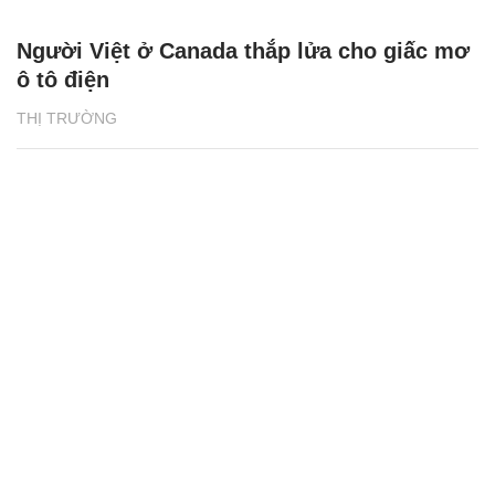
Người Việt ở Canada thắp lửa cho giấc mơ
ô tô điện
THỊ TRƯỜNG