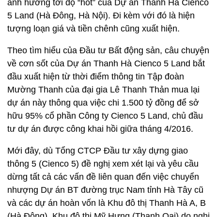
ảnh hưởng tới độ “hot” của Dự án Thanh Hà Cienco
5 Land (Hà Đông, Hà Nội). Đi kèm với đó là hiện
tượng loạn giá và tiền chênh cũng xuất hiện.
Theo tìm hiểu của Đầu tư Bất động sản, câu chuyện
về cơn sốt của Dự án Thanh Hà Cienco 5 Land bắt
đầu xuất hiện từ thời điểm thông tin Tập đoàn
Mường Thanh của đại gia Lê Thanh Thản mua lại
dự án này thông qua việc chi 1.500 tỷ đồng để sở
hữu 95% cổ phần Công ty Cienco 5 Land, chủ đầu
tư dự án được công khai hồi giữa tháng 4/2016.
Mới đây, dù Tổng CTCP Đầu tư xây dựng giao
thông 5 (Cienco 5) đề nghị xem xét lại và yêu cầu
dừng tất cả các vấn đề liên quan đến việc chuyển
nhượng Dự án BT đường trục Nam tỉnh Hà Tây cũ
và các dự án hoàn vốn là Khu đô thị Thanh Hà A, B
(Hà Đông), Khu đô thị Mỹ Hưng (Thanh Oai) do nghi