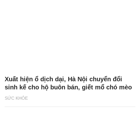
Xuất hiện ổ dịch dại, Hà Nội chuyển đổi
sinh kế cho hộ buôn bán, giết mổ chó mèo
SỨC KHỎE