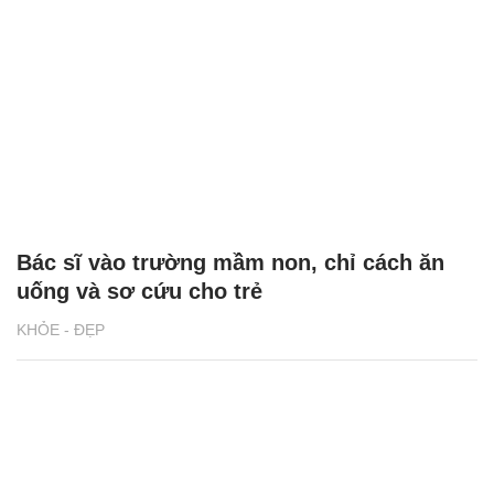
Bác sĩ vào trường mầm non, chỉ cách ăn
uống và sơ cứu cho trẻ
KHỎE - ĐẸP