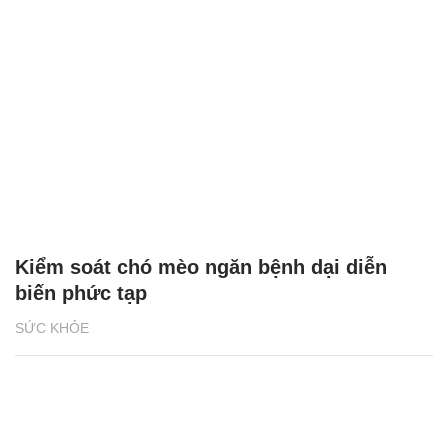
Kiểm soát chó mèo ngăn bệnh dại diễn
biến phức tạp
SỨC KHỎE