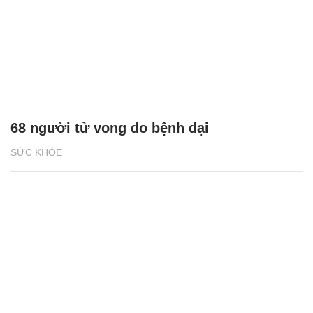
68 người tử vong do bệnh dại
SỨC KHỎE