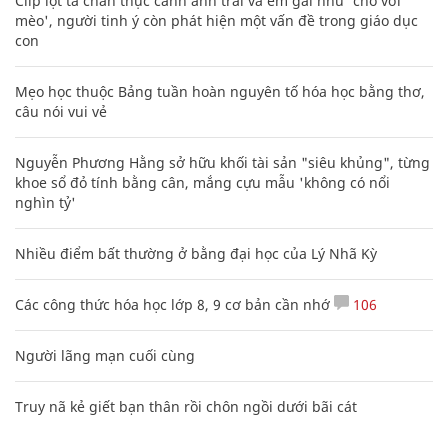
Clip lột tả chân thực cảnh anh trai và em gái như 'chó với
mèo', người tinh ý còn phát hiện một vấn đề trong giáo dục
con
Mẹo học thuộc Bảng tuần hoàn nguyên tố hóa học bằng thơ,
câu nói vui vẻ
Nguyễn Phương Hằng sở hữu khối tài sản "siêu khủng", từng
khoe sổ đỏ tính bằng cân, mắng cựu mẫu 'không có nổi
nghìn tỷ'
Nhiều điểm bất thường ở bằng đại học của Lý Nhã Kỳ
Các công thức hóa học lớp 8, 9 cơ bản cần nhớ
106
Người lãng mạn cuối cùng
Truy nã kẻ giết bạn thân rồi chôn ngồi dưới bãi cát