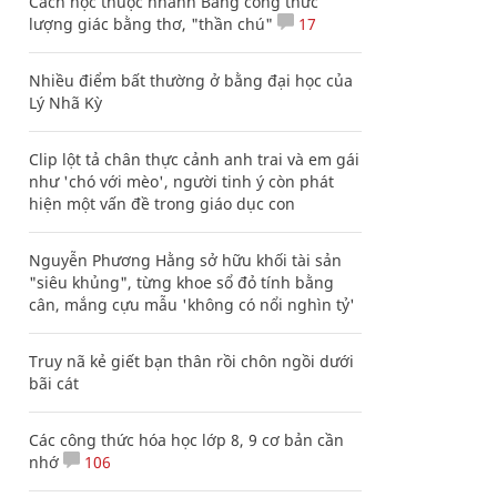
Cách học thuộc nhanh Bảng công thức
lượng giác bằng thơ, "thần chú"
17
Nhiều điểm bất thường ở bằng đại học của
Lý Nhã Kỳ
Clip lột tả chân thực cảnh anh trai và em gái
như 'chó với mèo', người tinh ý còn phát
hiện một vấn đề trong giáo dục con
Nguyễn Phương Hằng sở hữu khối tài sản
"siêu khủng", từng khoe sổ đỏ tính bằng
cân, mắng cựu mẫu 'không có nổi nghìn tỷ'
Truy nã kẻ giết bạn thân rồi chôn ngồi dưới
bãi cát
Các công thức hóa học lớp 8, 9 cơ bản cần
nhớ
106