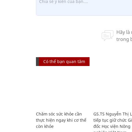
Có thể bạn quan tâm
Chăm sóc sức khỏe cần
GS.TS Nguyễn Thị 
thực hiện ngay khi cơ thể
tiếp tục giữ chức 
còn khỏe
đốc Học viện Nông