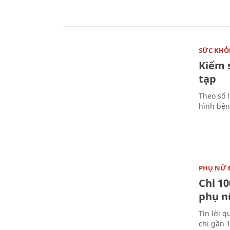
SỨC KHỎ
Kiểm 
tạp
Theo số l
hình bện
PHỤ NỮ 
Chi 10
phụ n
Tin lời q
chi gần 