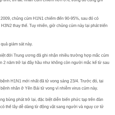
m 2009, chủng cúm H1N1 chiếm đến 90-95%, sau đó có
H3N2 thay thế. Tuy nhiên, giờ chủng cúm này lại phát triển
 quả giám sát này.
hiệt đới Trung ương đã ghi nhận nhiều trường hợp mắc cúm
n 2 năm trở lại đây hầu như không còn người mắc kể từ sau
 bệnh H1N1 mới nhất đã tử vong sáng 23/4. Trước đó, tại
bệnh nhân ở Yên Bái tử vong vì nhiễm virus cúm này.
 bùng phát trở lại, đặc biệt diễn biến phức tạp trên đàn
 có thể lây dễ dàng từ động vật sang người và nguy cơ tử