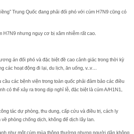
giềng” Trung Quốc đang phải đối phó với cúm H7N9 cũng có
m H7N9 nhưng nguy cơ bị xâm nhiễm rất cao.
ương án đối phó và đặc biệt đề cao cảnh giác trong thời kỳ
ng các hoạt động đi lại, du lịch, ăn uống, v..v…
 cầu các bệnh viện trong toàn quốc phải đảm bảo các điều
nh có thể xảy ra trong dịp nghỉ lễ, đặc biệt là cúm A/H1N1,
ông tác dự phòng, thu dung, cấp cứu và điều trị, cách ly
về phòng chống dịch, không để dịch lây lan.
ành như một cúm mùa thông thường nhưng người dân không