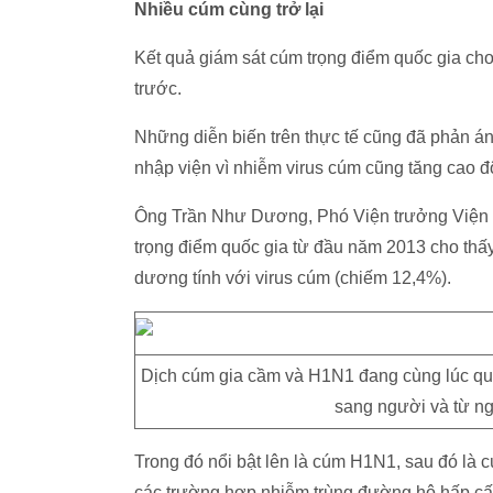
Nhiều cúm cùng trở lại
Kết quả giám sát cúm trọng điểm quốc gia ch
trước.
Những diễn biến trên thực tế cũng đã phản á
nhập viện vì nhiễm virus cúm cũng tăng cao độ
Ông Trần Như Dương, Phó Viện trưởng Viện Vệ
trọng điểm quốc gia từ đầu năm 2013 cho thấy
dương tính với virus cúm (chiếm 12,4%).
Dịch cúm gia cầm và H1N1 đang cùng lúc quay
sang người và từ n
Trong đó nổi bật lên là cúm H1N1, sau đó là
các trường hợp nhiễm trùng đường hô hấp cấp