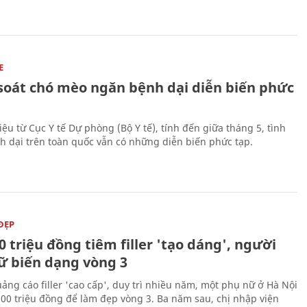
E
soát chó mèo ngăn bệnh dại diễn biến phức
iệu từ Cục Y tế Dự phòng (Bộ Y tế), tính đến giữa tháng 5, tình
h dại trên toàn quốc vẫn có những diễn biến phức tạp.
ĐẸP
0 triệu đồng tiêm filler 'tạo dáng', người
ữ biến dạng vòng 3
uảng cáo filler 'cao cấp', duy trì nhiều năm, một phụ nữ ở Hà Nội
100 triệu đồng để làm đẹp vòng 3. Ba năm sau, chị nhập viện