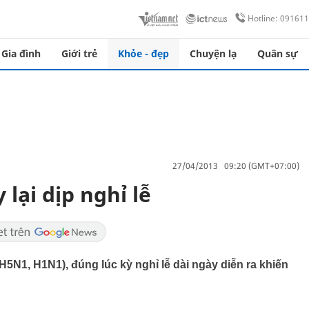
Hotline: 09161
Gia đình
Giới trẻ
Khỏe - đẹp
Chuyện lạ
Quân sự
27/04/2013 09:20 (GMT+07:00)
lại dịp nghỉ lễ
H5N1, H1N1), đúng lúc kỳ nghỉ lễ dài ngày diễn ra khiến