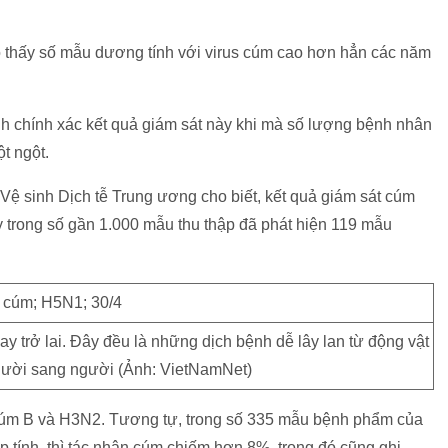
o thấy số mẫu dương tính với virus cúm cao hơn hẳn các năm
nh chính xác kết quả giám sát này khi mà số lượng bệnh nhân
t ngột.
 sinh Dịch tễ Trung ương cho biết, kết quả giám sát cúm
 trong số gần 1.000 mẫu thu thập đã phát hiện 119 mẫu
 trở lai. Đây đều là những dịch bệnh dễ lây lan từ động vật
gười sang người (Ảnh: VietNamNet)
 cúm B và H3N2. Tương tự, trong số 335 mẫu bệnh phẩm của
 tính, thì tác nhân cúm chiếm hơn 8%, trong đó cũng ghi