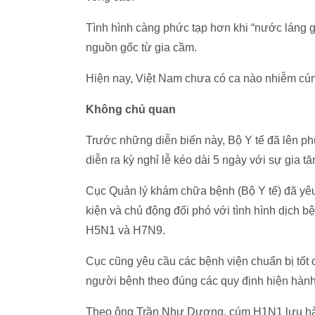
Tình hình càng phức tạp hơn khi “nước láng 
nguồn gốc từ gia cầm.
Hiện nay, Việt Nam chưa có ca nào nhiễm cú
Không chủ quan
Trước những diễn biến này, Bộ Y tế đã lên ph
diễn ra kỳ nghỉ lễ kéo dài 5 ngày với sự gia tă
Cục Quản lý khám chữa bệnh (Bộ Y tế) đã yêu
kiện và chủ động đối phó với tình hình dịch bệ
H5N1 và H7N9.
Cục cũng yêu cầu các bệnh viện chuẩn bị tốt c
người bệnh theo đúng các quy định hiện hành 
Theo ông Trần Như Dương, cúm H1N1 lưu h