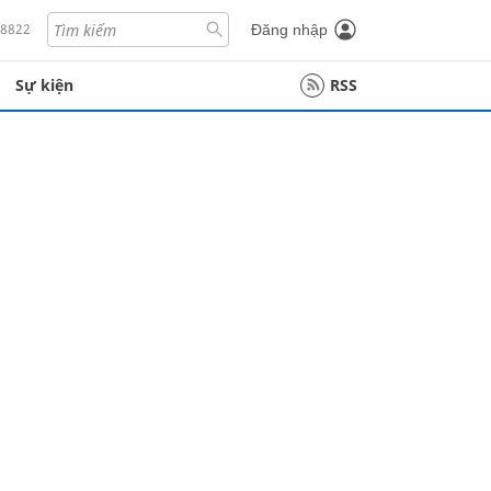
18822
Đăng nhập
Sự kiện
RSS