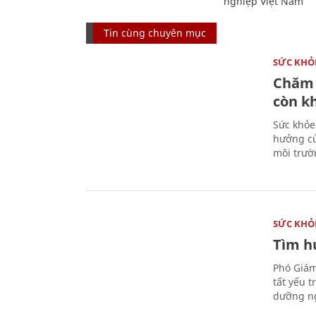
nghiệp Việt Nam
Tin cùng chuyên mục
SỨC KHỎ
Chăm 
còn k
Sức khỏe
hưởng củ
môi trườ
SỨC KHỎ
Tìm hư
Phó Giám
tất yếu 
dưỡng ng