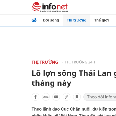
Đời sống
Thị trường
Thế giới
THỊ TRƯỜNG
THỊ TRƯỜNG 24H
Lô lợn sống Thái Lan 
tháng này
Theo lãnh đạo Cục Chăn nuôi, dự kiến tro
nhập khẩu về Việt Nam. Theo đó, giá lợn s