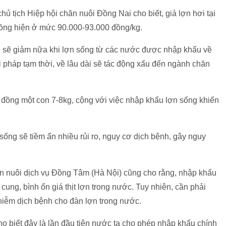
 tịch Hiệp hội chăn nuôi Đồng Nai cho biết, giá lợn hơi tại
uồng hiện ở mức 90.000-93.000 đồng/kg.
ể sẽ giảm nữa khi lợn sống từ các nước được nhập khẩu về
i pháp tạm thời, về lâu dài sẽ tác động xấu đến ngành chăn
u đồng một con 7-8kg, cộng với việc nhập khẩu lợn sống khiến
sống sẽ tiềm ẩn nhiều rủi ro, nguy cơ dịch bệnh, gây nguy
nuôi dịch vụ Đồng Tâm (Hà Nội) cũng cho rằng, nhập khẩu
cung, bình ổn giá thịt lợn trong nước. Tuy nhiên, cần phải
nhiễm dịch bệnh cho đàn lợn trong nước.
iết đây là lần đầu tiên nước ta cho phép nhập khẩu chính