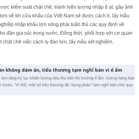
ợc kiểm soát chặt chẽ, tránh hiện tượng nhập ồ ạt, gây ảnh
 lợn về tới cửa khẩu của Việt Nam sẽ được cách li, lấy mẫu
hiệp nhập khẩu lợn sống phải tuân thủ các quy định về
ho đàn gia súc trong nước. Đồng thời, phối hợp với cơ quan
t chặt chẽ việc cách ly đàn lợn, lấy mẫu xét nghiệm.
dân không dám ăn, tiểu thương tạm nghỉ bán vì ế ẩm
 lợn tăng kỷ lục khiến lượng tiêu thụ trên thị trường ế ẩm, lượng hàng bán
 trước. Vì thế, một số tiểu thương đã “dựng phản” tạm nghỉ bán chờ qua