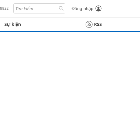
18822
Đăng nhập
Sự kiện
RSS