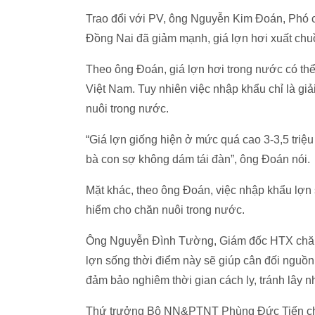
Trao đổi với PV, ông Nguyễn Kim Đoán, Phó chủ
Đồng Nai đã giảm mạnh, giá lợn hơi xuất ch
Theo ông Đoán, giá lợn hơi trong nước có th
Việt Nam. Tuy nhiên việc nhập khẩu chỉ là giả
nuôi trong nước.
“Giá lợn giống hiện ở mức quá cao 3-3,5 triệ
bà con sợ không dám tái đàn”, ông Đoán nói.
Mặt khác, theo ông Đoán, việc nhập khẩu lợn 
hiểm cho chăn nuôi trong nước.
Ông Nguyễn Đình Tường, Giám đốc HTX chăn 
lợn sống thời điểm này sẽ giúp cân đối nguồn 
đảm bảo nghiêm thời gian cách ly, tránh lây 
Thứ trưởng Bộ NN&PTNT Phùng Đức Tiến cho b