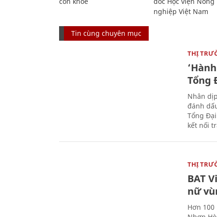
còn khỏe
đốc Học viện Nông
nghiệp Việt Nam
Tin cùng chuyên mục
THỊ TRƯ
‘Hành 
Tổng Đ
Nhân dịp
đánh dấu
Tổng Đại
kết nối t
THỊ TRƯ
BAT V
nữ vù
Hơn 100 
Nhơn Hòa