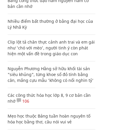
Bảng công thức đạo hàm nguyên hàm cơ
bản cần nhớ
Nhiều điểm bất thường ở bằng đại học của
Lý Nhã Kỳ
Clip lột tả chân thực cảnh anh trai và em gái
như 'chó với mèo', người tinh ý còn phát
hiện một vấn đề trong giáo dục con
Nguyễn Phương Hằng sở hữu khối tài sản
"siêu khủng", từng khoe sổ đỏ tính bằng
cân, mắng cựu mẫu 'không có nổi nghìn tỷ'
Các công thức hóa học lớp 8, 9 cơ bản cần
nhớ
106
Mẹo học thuộc Bảng tuần hoàn nguyên tố
hóa học bằng thơ, câu nói vui vẻ