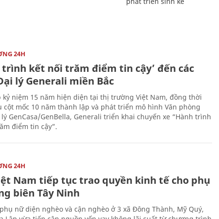
phát triển sinh kế
ỜNG 24H
trình kết nối trăm điểm tin cậy’ đến các
ại lý Generali miền Bắc
 kỷ niệm 15 năm hiện diện tại thị trường Việt Nam, đồng thời
 cột mốc 10 năm thành lập và phát triển mô hình Văn phòng
 lý GenCasa/GenBella, Generali triển khai chuyến xe “Hành trình
răm điểm tin cậy”.
ỜNG 24H
iệt Nam tiếp tục trao quyền kinh tế cho phụ
ng biên Tây Ninh
phụ nữ diện nghèo và cận nghèo ở 3 xã Đông Thành, Mỹ Quý,
 Lập vừa tiếp cận nguồn vốn vay không lãi suất từ chương trình