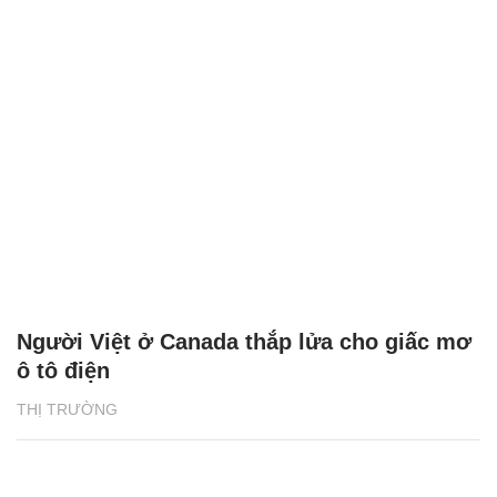
Người Việt ở Canada thắp lửa cho giấc mơ
ô tô điện
THỊ TRƯỜNG