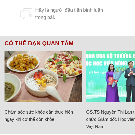
CÓ THỂ BẠN QUAN TÂM
Chăm sóc sức khỏe cần thực hiện
GS.TS Nguyễn Thị Lan ti
ngay khi cơ thể còn khỏe
chức Giám đốc Học viện
Việt Nam