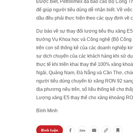
Được biết, Petrolimex đã báo cáo Bộ Công 
để giúp người tiêu dùng dễ nhận biết. Về vi
dầu đều phải thực hiện theo các quy định về 
Dự báo về sự thay đổi lượng tiêu thụ xăng E
trưởng Vụ Khoa học và Công nghệ (Bộ Công 
trên con số thống kê của các doanh nghiệp k
sự dịch chuyển của các khách hàng khi sử dụn
thực tế khi triển khai thay thế 100% xăng kh
Ngãi, Quảng Nam, Đà Nẵng và Cần Thơ, chúng 
người tiêu dùng chuyển từ xăng RON 92 sang
địa phương nêu trên, số liệu thống kê cho th
Lượng xăng E5 thay thế cho xăng khoáng RON 9
Bình Minh
Bình luận