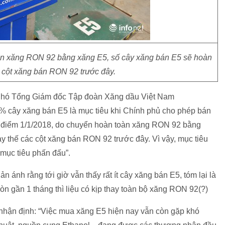
oàn xăng RON 92 bằng xăng E5, số cây xăng bán E5 sẽ hoàn
c cột xăng bán RON 92 trước đây.
 Phó Tổng Giám đốc Tập đoàn Xăng dầu Việt Nam
50% cây xăng bán E5 là mục tiêu khi Chính phủ cho phép bán
 điểm 1/1/2018, do chuyển hoàn toàn xăng RON 92 bằng
y thế các cột xăng bán RON 92 trước đây. Vì vậy, mục tiêu
mục tiêu phấn đấu”.
 ánh rằng tới giờ vẫn thấy rất ít cây xăng bán E5, tóm lại là
n gần 1 tháng thì liệu có kịp thay toàn bộ xăng RON 92(?)
nhận định: “Việc mua xăng E5 hiện nay vẫn còn gặp khó