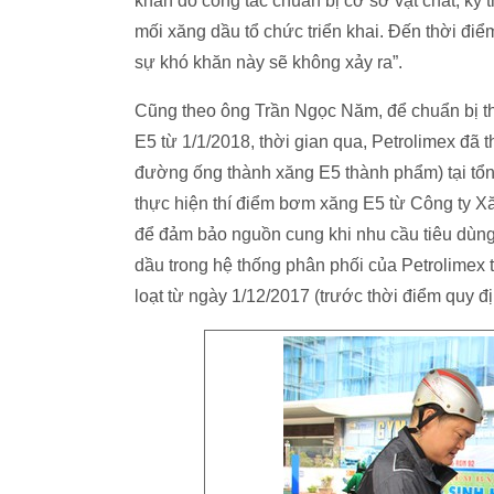
khăn do công tác chuẩn bị cơ sở vật chất, kỹ
mối xăng dầu tổ chức triển khai. Đến thời điể
sự khó khăn này sẽ không xảy ra”.
Cũng theo ông Trần Ngọc Năm, để chuẩn bị t
E5 từ 1/1/2018, thời gian qua, Petrolimex đã thự
đường ống thành xăng E5 thành phẩm) tại tổ
thực hiện thí điểm bơm xăng E5 từ Công ty 
để đảm bảo nguồn cung khi nhu cầu tiêu dùng
dầu trong hệ thống phân phối của Petrolimex 
loạt từ ngày 1/12/2017 (trước thời điểm quy đị