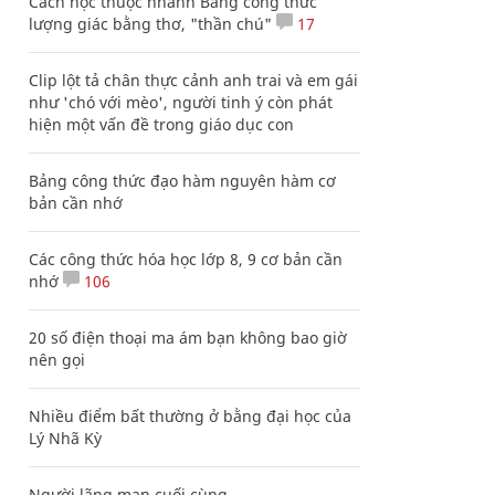
Cách học thuộc nhanh Bảng công thức
lượng giác bằng thơ, "thần chú"
17
Clip lột tả chân thực cảnh anh trai và em gái
như 'chó với mèo', người tinh ý còn phát
hiện một vấn đề trong giáo dục con
Bảng công thức đạo hàm nguyên hàm cơ
bản cần nhớ
Các công thức hóa học lớp 8, 9 cơ bản cần
nhớ
106
20 số điện thoại ma ám bạn không bao giờ
nên gọi
Nhiều điểm bất thường ở bằng đại học của
Lý Nhã Kỳ
Người lãng mạn cuối cùng