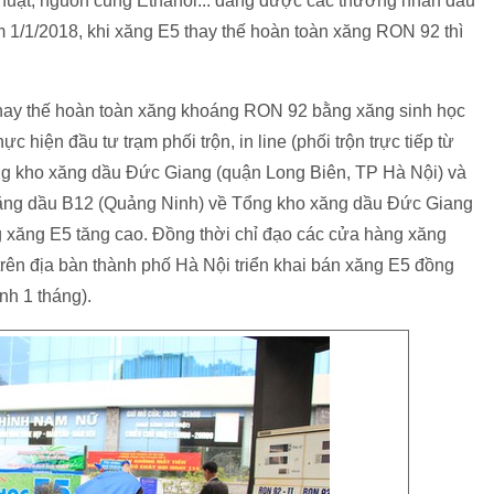
 thuật, nguồn cung Ethanol... đang được các thương nhân đầu
m 1/1/2018, khi xăng E5 thay thế hoàn toàn xăng RON 92 thì
hay thế hoàn toàn xăng khoáng RON 92 bằng xăng sinh học
c hiện đầu tư trạm phối trộn, in line (phối trộn trực tiếp từ
ng kho xăng dầu Đức Giang (quận Long Biên, TP Hà Nội) và
Xăng dầu B12 (Quảng Ninh) về Tổng kho xăng dầu Đức Giang
 xăng E5 tăng cao. Đồng thời chỉ đạo các cửa hàng xăng
trên địa bàn thành phố Hà Nội triển khai bán xăng E5 đồng
nh 1 tháng).