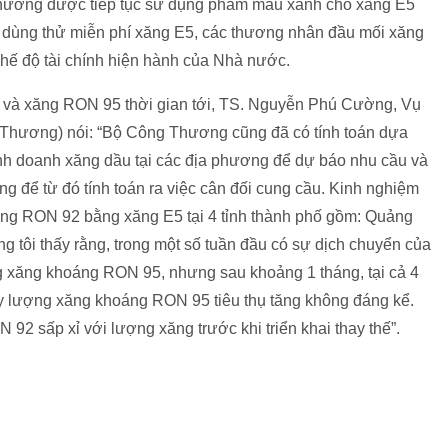
Thương được tiếp tục sử dụng phẩm mầu xanh cho xăng E5
ệc dùng thử miễn phí xăng E5, các thương nhân đầu mối xăng
chế độ tài chính hiện hành của Nhà nước.
5 và xăng RON 95 thời gian tới, TS. Nguyễn Phú Cường, Vụ
Thương) nói: “Bộ Công Thương cũng đã có tính toán dựa
inh doanh xăng dầu tại các địa phương để dự báo nhu cầu và
g để từ đó tính toán ra việc cân đối cung cầu. Kinh nghiệm
oáng RON 92 bằng xăng E5 tại 4 tỉnh thành phố gồm: Quảng
tôi thấy rằng, trong một số tuần đầu có sự dịch chuyển của
 xăng khoáng RON 95, nhưng sau khoảng 1 tháng, tại cả 4
ấy lượng xăng khoáng RON 95 tiêu thụ tăng không đáng kể.
2 sấp xỉ với lượng xăng trước khi triển khai thay thế”.