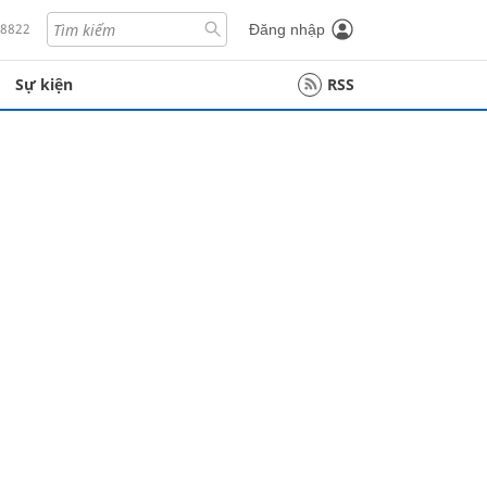
18822
Đăng nhập
Sự kiện
RSS