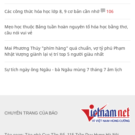
Các công thức hóa học lớp 8, 9 cơ bản cần nhớ
106
Mẹo học thuộc Bảng tuần hoàn nguyên tố hóa học bằng thơ,
câu nói vui vẻ
Mai Phương Thúy "phím hàng" quá chuẩn, vợ tỷ phú Phạm
Nhật Vượng giành lại vị trí top 5 người giàu nhất
Sự tích ngày ông Ngâu - bà Ngâu mùng 7 tháng 7 âm lịch
CHUYÊN TRANG CỦA BÁO
Tòa soạn: Tòa nhà Cục Tần Số, 115 Trần Duy Hưng Hà Nội