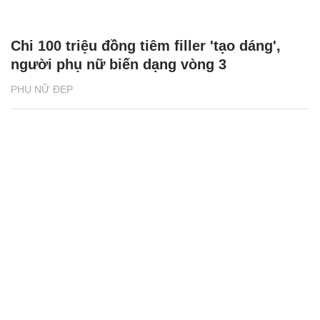
Chi 100 triệu đồng tiêm filler 'tạo dáng',
người phụ nữ biến dạng vòng 3
PHỤ NỮ ĐẸP