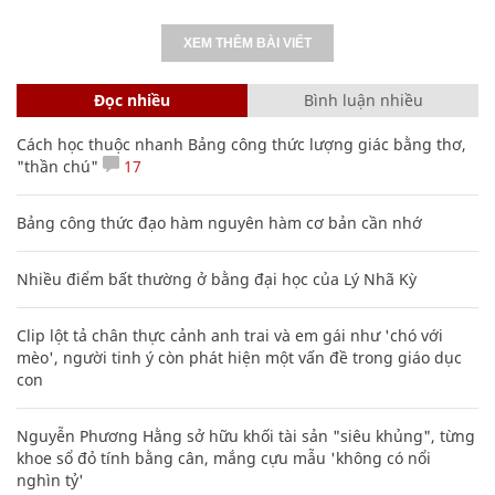
XEM THÊM BÀI VIẾT
Đọc nhiều
Bình luận nhiều
Cách học thuộc nhanh Bảng công thức lượng giác bằng thơ,
"thần chú"
17
Bảng công thức đạo hàm nguyên hàm cơ bản cần nhớ
Nhiều điểm bất thường ở bằng đại học của Lý Nhã Kỳ
Clip lột tả chân thực cảnh anh trai và em gái như 'chó với
mèo', người tinh ý còn phát hiện một vấn đề trong giáo dục
con
Nguyễn Phương Hằng sở hữu khối tài sản "siêu khủng", từng
khoe sổ đỏ tính bằng cân, mắng cựu mẫu 'không có nổi
nghìn tỷ'