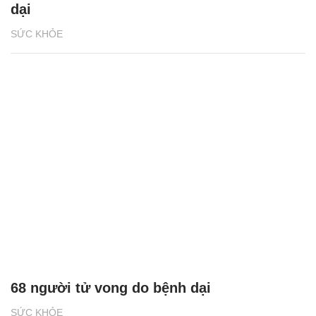
dại
SỨC KHỎE
68 người tử vong do bệnh dại
SỨC KHỎE