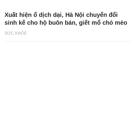
Xuất hiện ổ dịch dại, Hà Nội chuyển đổi
sinh kế cho hộ buôn bán, giết mổ chó mèo
SỨC KHỎE