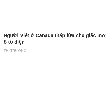
Người Việt ở Canada thắp lửa cho giấc mơ
ô tô điện
THỊ TRƯỜNG