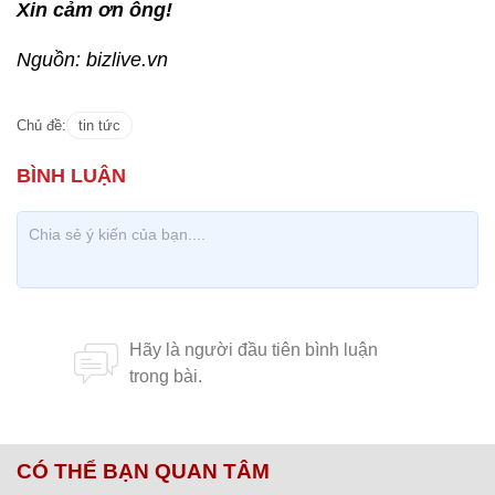
Xin cảm ơn ông!
Nguồn: bizlive.vn
Chủ đề:
tin tức
CÓ THỂ BẠN QUAN TÂM