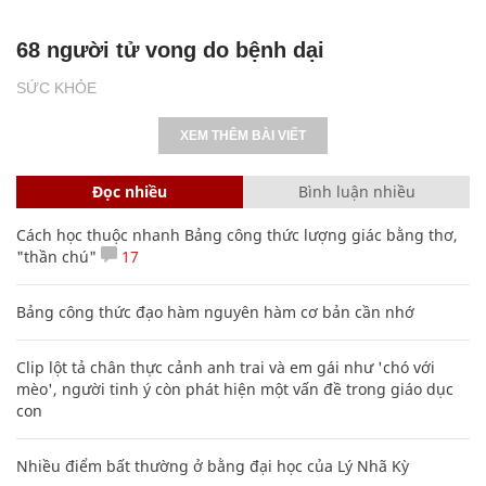
68 người tử vong do bệnh dại
SỨC KHỎE
XEM THÊM BÀI VIẾT
Đọc nhiều
Bình luận nhiều
Cách học thuộc nhanh Bảng công thức lượng giác bằng thơ,
"thần chú"
17
Bảng công thức đạo hàm nguyên hàm cơ bản cần nhớ
Clip lột tả chân thực cảnh anh trai và em gái như 'chó với
mèo', người tinh ý còn phát hiện một vấn đề trong giáo dục
con
Nhiều điểm bất thường ở bằng đại học của Lý Nhã Kỳ