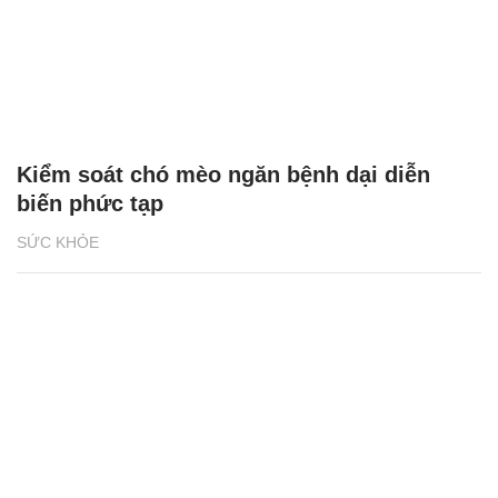
Kiểm soát chó mèo ngăn bệnh dại diễn
biến phức tạp
SỨC KHỎE