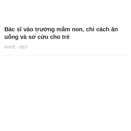
Bác sĩ vào trường mầm non, chỉ cách ăn
uống và sơ cứu cho trẻ
KHỎE - ĐẸP