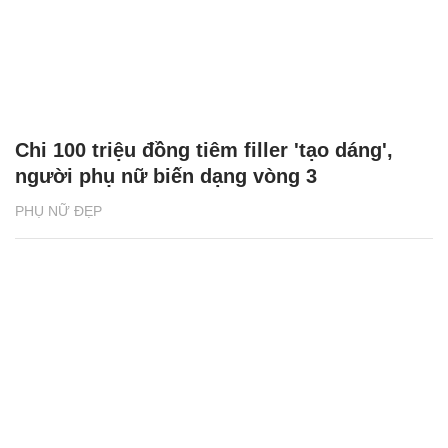
Chi 100 triệu đồng tiêm filler 'tạo dáng',
người phụ nữ biến dạng vòng 3
PHỤ NỮ ĐẸP