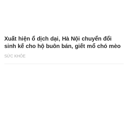
Xuất hiện ổ dịch dại, Hà Nội chuyển đổi
sinh kế cho hộ buôn bán, giết mổ chó mèo
SỨC KHỎE