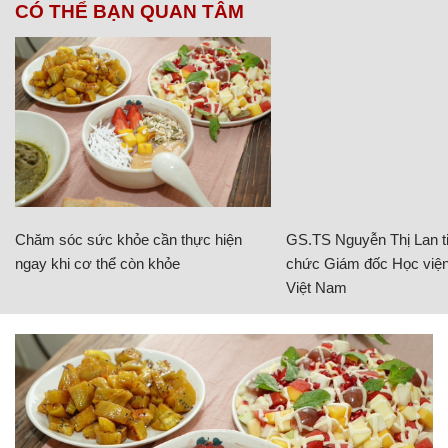
CÓ THỂ BẠN QUAN TÂM
Chăm sóc sức khỏe cần thực hiện
GS.TS Nguyễn Thị Lan ti
ngay khi cơ thể còn khỏe
chức Giám đốc Học viện
Việt Nam