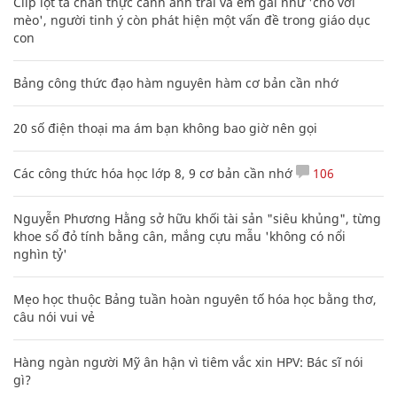
Clip lột tả chân thực cảnh anh trai và em gái như 'chó với
mèo', người tinh ý còn phát hiện một vấn đề trong giáo dục
con
Bảng công thức đạo hàm nguyên hàm cơ bản cần nhớ
20 số điện thoại ma ám bạn không bao giờ nên gọi
Các công thức hóa học lớp 8, 9 cơ bản cần nhớ
106
Nguyễn Phương Hằng sở hữu khối tài sản "siêu khủng", từng
khoe sổ đỏ tính bằng cân, mắng cựu mẫu 'không có nổi
nghìn tỷ'
Mẹo học thuộc Bảng tuần hoàn nguyên tố hóa học bằng thơ,
câu nói vui vẻ
Hàng ngàn người Mỹ ân hận vì tiêm vắc xin HPV: Bác sĩ nói
gì?